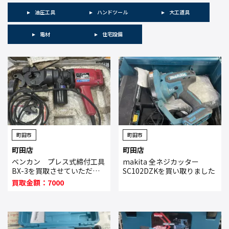
油圧工具
ハンドツール
大工道具
電材
住宅設備
町田市
町田市
町田店
町田店
ベンカン プレス式締付工具
makita 全ネジカッター
BX-3を買取させていただき
SC102DZKを買い取りました
ました。
買取金額：7000