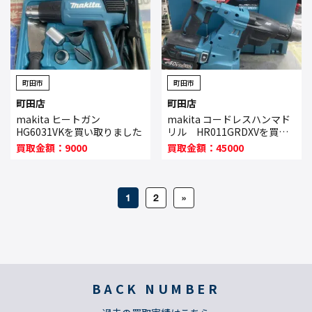
町田市
町田市
町田店
町田店
makita ヒートガン
makita コードレスハンマド
HG6031VKを買い取りました
リル HR011GRDXVを買い
取りました
買取金額：9000
買取金額：45000
1
2
»
BACK NUMBER