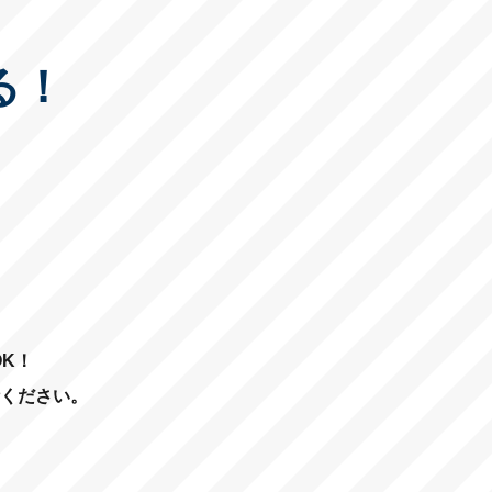
る！
K！
ください。