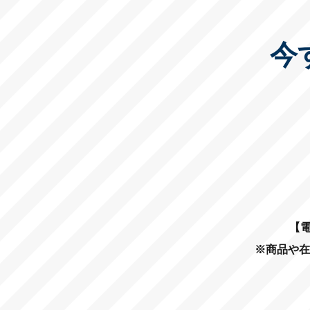
今
【電
※商品や在