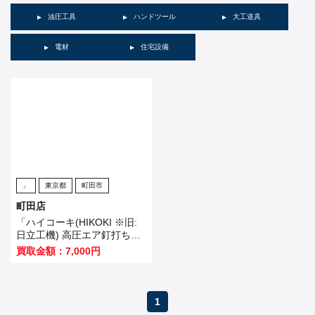
油圧工具
ハンドツール
大工道具
電材
住宅設備
」
東京都
町田市
町田店
「ハイコーキ(HIKOKI ※旧:
日立工機) 高圧エア釘打ち機
NV65HMC(G)」を買い取り
買取金額：7,000円
ました！
1