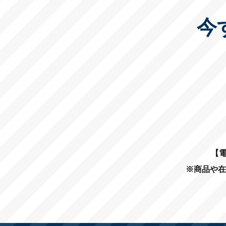
今
【電
※商品や在