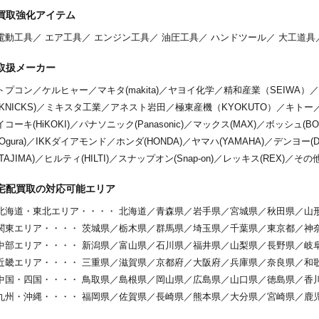
買取強化アイテム
電動工具
／
エア工具
／
エンジン工具
／
油圧工具
／
ハンドツール
／
大工道具
取扱メーカー
トプコン
／
ケルヒャー
／
マキタ(makita)
／
ヤヨイ化学
／
精和産業（SEIWA）
／
(KNICKS)
／
ミキスタ工業
／
アネスト岩田
／
極東産機（KYOKUTO）
／
キトー
イコーキ(HiKOKI)
／
パナソニック(Panasonic)
／
マックス(MAX)
／
ボッシュ(BO
(Ogura)
／
IKKダイアモンド
／
ホンダ(HONDA)
／
ヤマハ(YAMAHA)
／
デンヨー(De
(TAJIMA)
／
ヒルティ(HILTI)
／
スナップオン(Snap-on)
／
レッキス(REX)
／
その
宅配買取の対応可能エリア
北海道・東北エリア・・・・
北海道
／
青森県
／
岩手県
／
宮城県
／
秋田県
／
山
関東エリア・・・・
茨城県
／
栃木県
／
群馬県
／
埼玉県
／
千葉県
／
東京都
／
神
中部エリア・・・・
新潟県
／
富山県
／
石川県
／
福井県
／
山梨県
／
長野県
／
岐
近畿エリア・・・・
三重県
／
滋賀県
／
京都府
／
大阪府
／
兵庫県
／
奈良県
／
和
中国・四国・・・・
鳥取県
／
島根県
／
岡山県
／
広島県
／
山口県
／
徳島県
／
香
九州・沖縄・・・・
福岡県
／
佐賀県
／
長崎県
／
熊本県
／
大分県
／
宮崎県
／
鹿