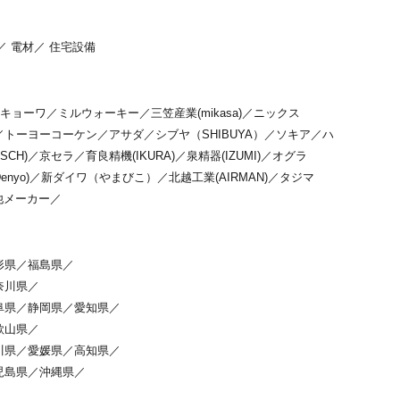
／
電材
／
住宅設備
キョーワ
／
ミルウォーキー
／
三笠産業(mikasa)
／
ニックス
／
トーヨーコーケン
／
アサダ
／
シブヤ（SHIBUYA）
／
ソキア
／
ハ
SCH)
／
京セラ
／
育良精機(IKURA)
／
泉精器(IZUMI)
／
オグラ
nyo)
／
新ダイワ（やまびこ）
／
北越工業(AIRMAN)
／
タジマ
他メーカー
／
形県
／
福島県
／
奈川県
／
阜県
／
静岡県
／
愛知県
／
歌山県
／
川県
／
愛媛県
／
高知県
／
児島県
／
沖縄県
／