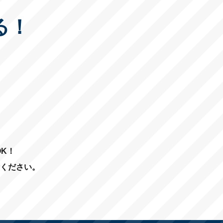
る！
K！
ください。