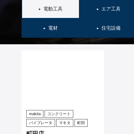
電動工具
エア工具
電材
住宅設備
makita
コンクリート
バイブレータ
マキタ
町田
町田店