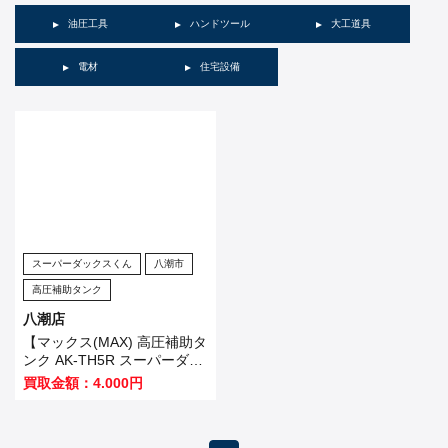
油圧工具
ハンドツール
大工道具
電材
住宅設備
スーパーダックスくん
八潮市
高圧補助タンク
八潮店
【マックス(MAX) 高圧補助タ
ンク AK-TH5R スーパーダッ
クスくん】松戸市のお客様か
買取金額：4.000円
ら買い取らせていただきまし
た！