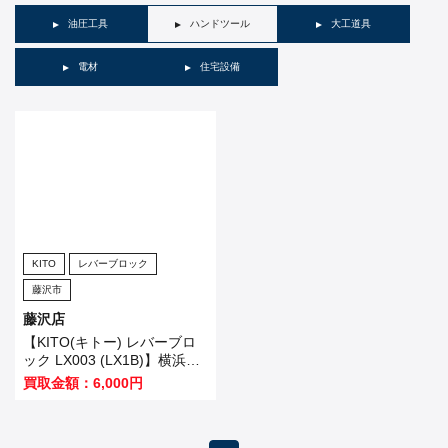
油圧工具
ハンドツール
大工道具
電材
住宅設備
KITO
レバーブロック
藤沢市
藤沢店
【KITO(キトー) レバーブロ
ック LX003 (LX1B)】横浜市
のお客様から買取いたしまし
買取金額：6,000円
た！