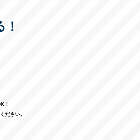
る！
K！
ください。