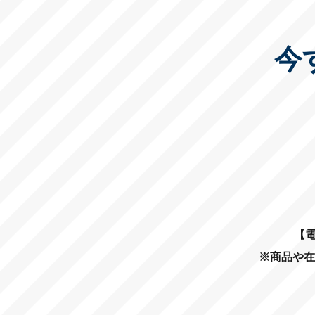
今
【電
※商品や在