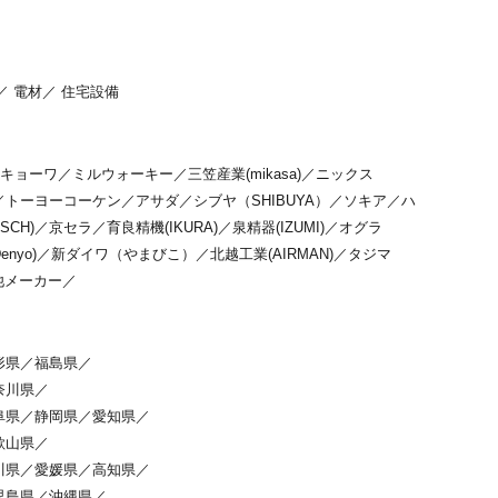
／
電材
／
住宅設備
キョーワ
／
ミルウォーキー
／
三笠産業(mikasa)
／
ニックス
／
トーヨーコーケン
／
アサダ
／
シブヤ（SHIBUYA）
／
ソキア
／
ハ
SCH)
／
京セラ
／
育良精機(IKURA)
／
泉精器(IZUMI)
／
オグラ
nyo)
／
新ダイワ（やまびこ）
／
北越工業(AIRMAN)
／
タジマ
他メーカー
／
形県
／
福島県
／
奈川県
／
阜県
／
静岡県
／
愛知県
／
歌山県
／
川県
／
愛媛県
／
高知県
／
児島県
／
沖縄県
／