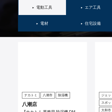
電動工具
エア工具
電材
住宅設備
ナカトミ
八潮市
除湿機
ジェッ
スポッ
八潮店
大和市
【ナカトミ 業務用 除湿機 DM-