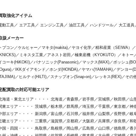
買取強化アイテム
電動工具
／
エア工具
／
エンジン工具
／
油圧工具
／
ハンドツール
／
大工道具
取扱メーカー
トプコン
／
ケルヒャー
／
マキタ(makita)
／
ヤヨイ化学
／
精和産業（SEIWA）
／
(KNICKS)
／
ミキスタ工業
／
アネスト岩田
／
極東産機（KYOKUTO）
／
キトー
イコーキ(HiKOKI)
／
パナソニック(Panasonic)
／
マックス(MAX)
／
ボッシュ(BO
(Ogura)
／
IKKダイアモンド
／
ホンダ(HONDA)
／
ヤマハ(YAMAHA)
／
デンヨー(De
(TAJIMA)
／
ヒルティ(HILTI)
／
スナップオン(Snap-on)
／
レッキス(REX)
／
その
宅配買取の対応可能エリア
北海道・東北エリア・・・・
北海道
／
青森県
／
岩手県
／
宮城県
／
秋田県
／
山
関東エリア・・・・
茨城県
／
栃木県
／
群馬県
／
埼玉県
／
千葉県
／
東京都
／
神
中部エリア・・・・
新潟県
／
富山県
／
石川県
／
福井県
／
山梨県
／
長野県
／
岐
近畿エリア・・・・
三重県
／
滋賀県
／
京都府
／
大阪府
／
兵庫県
／
奈良県
／
和
中国・四国・・・・
鳥取県
／
島根県
／
岡山県
／
広島県
／
山口県
／
徳島県
／
香
九州・沖縄・・・・
福岡県
／
佐賀県
／
長崎県
／
熊本県
／
大分県
／
宮崎県
／
鹿