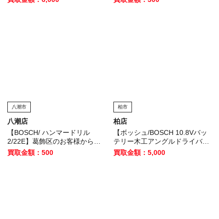
八潮市
柏市
八潮店
柏店
【BOSCH/ ハンマードリル
【ボッシュ/BOSCH 10.8Vバッ
2/22E】葛飾区のお客様から買
テリー木工アングルドライバー
取いたしました！
ドリル GWI10.8V-LI】四街道市
買取金額：500
買取金額：5,000
のお客様から買取いたしまし
た！