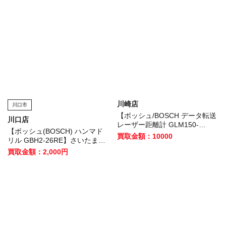
川崎店
川口市
【ボッシュ/BOSCH データ転送
川口店
レーザー距離計 GLM150-
【ボッシュ(BOSCH) ハンマド
27C】三鷹市のお客様から買取
買取金額：10000
リル GBH2-26RE】さいたま市
いたしました！
のお客様から買取させていただ
買取金額：2,000円
きました！