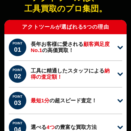
工具買取のプロ集団。
アクトツールが選ばれる5つの理由
長年お客様に愛される
顧客満足度
POINT
01
No.1
の高価買取！
工具に精通したスタッフによる
納
POINT
02
得の査定額！
POINT
最短1分
の超スピード査定！
03
POINT
選べる
4つ
の豊富な買取方法
04