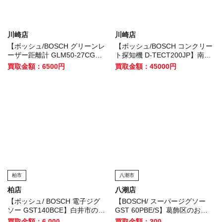
川崎店
川崎店
【ボッシュ/BOSCH グリーンレ
【ボッシュ/BOSCH コンクリー
ーザー距離計 GLM50-27CG】
ト探知機 D-TECT200JP】南区
杉並区のお客様から買取いたし
のお客様から買取いたしまし
買取金額：6500円
買取金額：45000円
ました！
た！
柏市
八潮市
柏店
八潮店
【ボッシュ/ BOSCH 電子ジグ
【BOSCH/ スーパージグソー
ソー GST140BCE】白井市のお
GST 60PBE/S】葛飾区のお客
客様から買取いたしました！
様から買取いたしました！
買取金額：6,000
買取金額：300