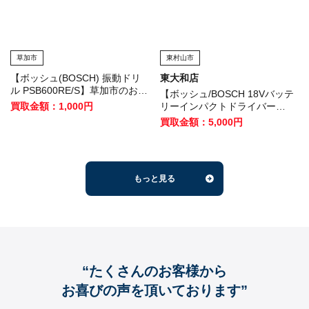
草加市
東村山市
【ボッシュ(BOSCH) 振動ドリ
東大和店
ル PSB600RE/S】草加市のお客
【ボッシュ/BOSCH 18Vバッテ
様から買取させて頂きました！
買取金額：1,000円
リーインパクトドライバー
GDR18V-EC6 】東村山市のお
買取金額：5,000円
客様から買取させていただきま
した！
もっと見る
“たくさんのお客様から
お喜びの声を頂いております”