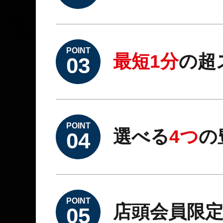
POINT
最短1分
の超
03
POINT
選べる
4つ
の
04
POINT
店頭会員限
05