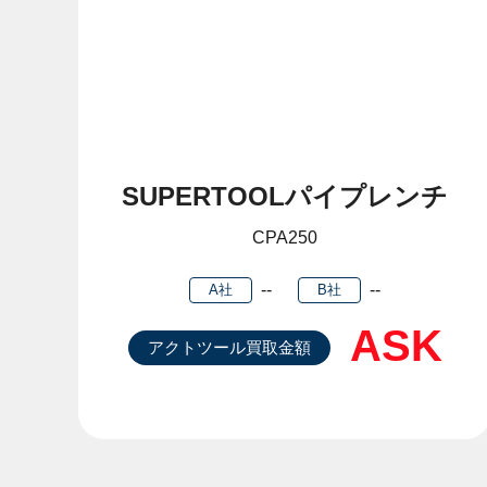
SUPERTOOLパイプレンチ
CPA250
--
--
A社
B社
ASK
アクトツール買取金額