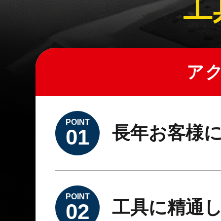
工
ア
POINT
長年お客様
01
POINT
工具に精通
02