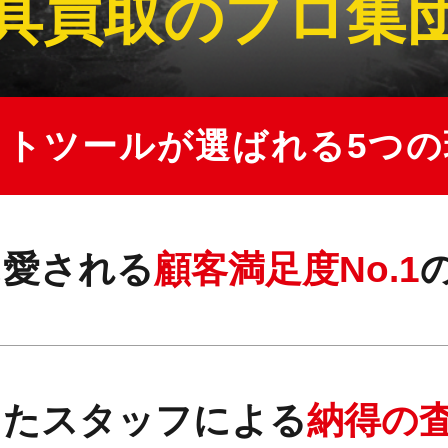
具買取のプロ集
クトツールが選ばれる5つの
に愛される
顧客満足度No.1
したスタッフによる
納得の