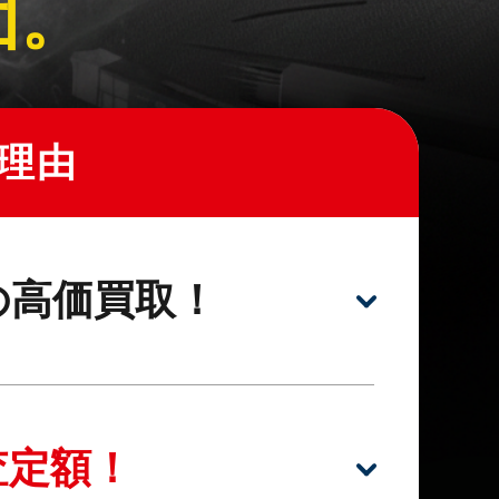
団。
理由
の高価買取！
査定額！