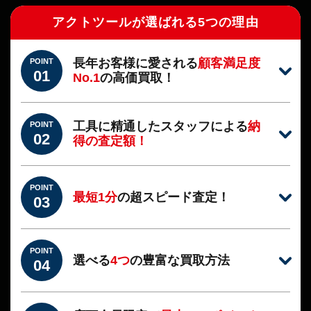
アクトツールが選ばれる5つの理由
長年お客様に愛される
顧客満足度
POINT
01
No.1
の高価買取！
工具に精通したスタッフによる
納
POINT
02
得の査定額！
POINT
最短1分
の超スピード査定！
03
POINT
選べる
4つ
の豊富な買取方法
04