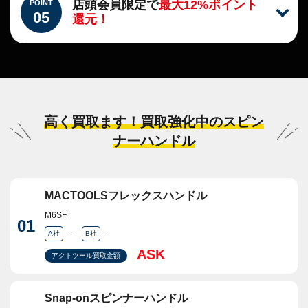
店頭会員限定で
最大12%ポイント
POINT
05
還元！
高く買取ます！買取強化中のスピン
ナーハンドル
MACTOOLSフレックスハンドル
M6SF
01
--
--
A社
B社
ASK
アクトツール買取金額
Snap-onスピンナーハンドル