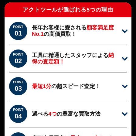
アクトツールが選ばれる5つの理由
長年お客様に愛される
顧客満足度
POINT
01
No.1
の高価買取！
工具に精通したスタッフによる
納
POINT
02
得の査定額！
POINT
最短1分
の超スピード査定！
03
POINT
選べる
4つ
の豊富な買取方法
04