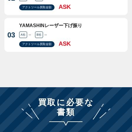
ASK
アクトツール買取金額
YAMASHINレーザー下げ振り
03
--
--
A社
B社
ASK
アクトツール買取金額
買取に必要な
書類