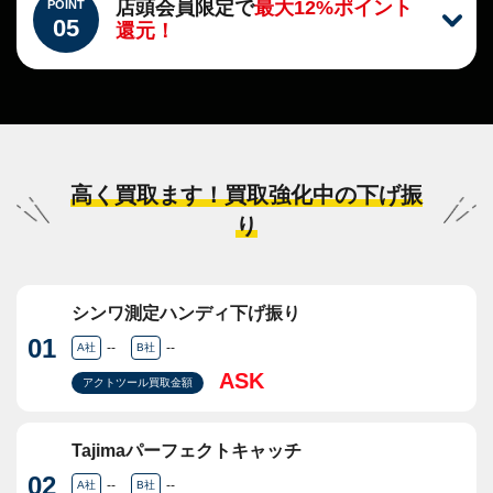
店頭会員限定で
最大12%ポイント
POINT
05
還元！
高く買取ます！買取強化中の下げ振
り
シンワ測定ハンディ下げ振り
01
--
--
A社
B社
ASK
アクトツール買取金額
Tajimaパーフェクトキャッチ
02
--
--
A社
B社