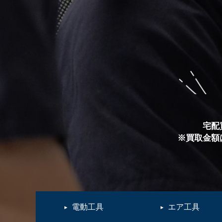
宅配
※買取金額
電動工具
エア工具