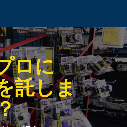
プロに
を
託しま
？