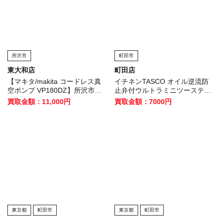
所沢市
町田市
東大和店
町田店
【マキタ/makita コードレス真
イチネンTASCO オイル逆流防
空ポンプ VP180DZ】所沢市の
止弁付ウルトラミニツーステー
お客様から買取させていただき
ジ真空ポンプ TA150SWを買取
買取金額：11,000円
買取金額：7000円
ました！
させていただきました！
東京都
町田市
東京都
町田市