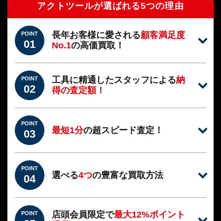
アクトツールが選ばれる5つの理由
長年お客様に愛される
顧客満足度
POINT
01
No.1
の高価買取！
工具に精通したスタッフによる
納
POINT
02
得の査定額！
POINT
最短1分
の超スピード査定！
03
POINT
選べる
4つ
の豊富な買取方法
04
店頭会員限定で
最大12%ポイント
POINT