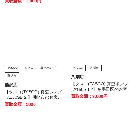
買取金額：3,000円
TASCO
タスコ
真空ポンプ
タスコ
八潮市
藤沢市
八潮店
【タスコ(TASCO) 真空ポンプ
藤沢店
TA150SB-2】を墨田区のお客様
【タスコ(TASCO) 真空ポンプ
から買取させていただきまし
買取金額：9,000円
TA150SB-2 】川崎市のお客様
た！
から買取させていただきまし
買取金額：5000
た！