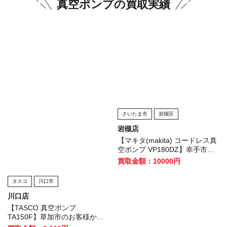
真空ポンプの買取実績
さいたま市
岩槻区
岩槻店
【マキタ(makita) コードレス真
空ポンプ VP180DZ】幸手市の
お客様から買取いたしました！
買取金額：10000円
タスコ
川口市
川口店
【TASCO 真空ポンプ
TA150F】草加市のお客様から
買取いたしました！