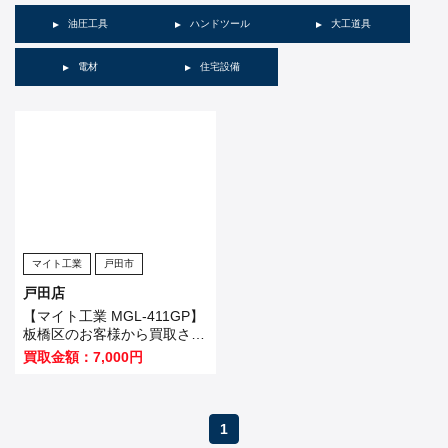
油圧工具
ハンドツール
大工道具
電材
住宅設備
マイト工業
戸田市
戸田店
【マイト工業 MGL-411GP】
板橋区のお客様から買取させ
て頂きました！
買取金額：7,000円
1