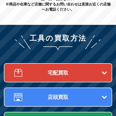
※商品や在庫など店舗に関するお問い合わせは直接お近くの店舗
まれる媒体などの保管･管理に関する規則を作り､個人情報保護のため
へお電話ください。
の予防措置を講じます｡
(3)システムに保存されている個人情報については､業務上必要な従業
員だけが利用できるようアカウントとパスワードを用意し､アクセス
権限管理を実施します｡なお､アカウントとパスワードは､漏洩､滅失の
ないよう厳重に管理します｡
工具の買取方法
(4)サービスに支障が生じないことを前提として､個人情報の受領時か
ら一定期間経過後､個人情報は随時､削除していきます｡
3. 個人情報の開示について
(1)当社は､お客様の同意がない限り､個人情報を第三者に開示すること
はありません｡ただし､以下の事例に該当する場合は､その限りではあ
宅配買取
りません｡
・法令に基づき裁判所や警察などの公的機関から要請があった場合
・法令に特別の規定がある場合
・お客様や第三者の生命･身体･財産を損なうおそれがあり､本人の同
意を得ることができない場合
店頭買取
・法令や当社のご利用規約･注意事項にはんする行動から､当社の権
利､財産またはサービスを保護する必要あり本人の同意を得ることが
できない場合
(2)お客様から当社の保有する個人情報に関し､開示の請求を受けた場