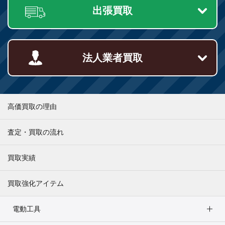
出張買取
合は､ご本人からの請求であることが確認できた場合に限り開示しま
す｡
ご本人確認の方法
ご本人からの請求であることを確認するため､本人確認書類(免許証､保
法人業者買取
険証など)の写しを､当社宛にご郵送してください｡
株式会社アクト
〒171-0014
東京都豊島区池袋2丁目40-12西池袋第一生命ビル5階
高価買取の理由
内容を確認させていただき､ご本人からの請求であることが確認でき
査定・買取の流れ
次第､本人確認書類記載の住所宛に郵送にて開示させていただきます｡
4. ご質問やご提案について
買取実績
ご質問やご意見がありましたら､こちらまでお問い合わせ下さい｡
TEL：0120-907-134
買取強化アイテム
電動工具