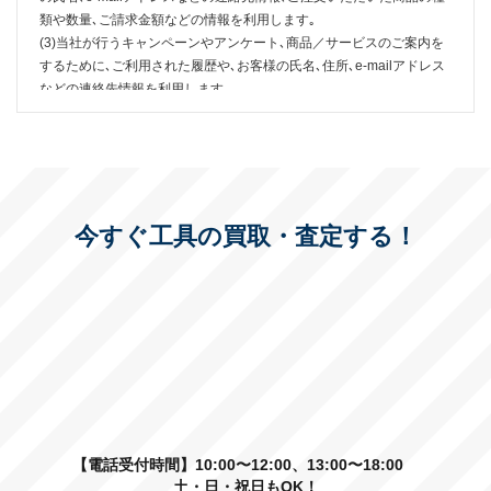
類や数量､ご請求金額などの情報を利用します｡
(3)当社が行うキャンペーンやアンケート､商品／サービスのご案内を
するために､ご利用された履歴や､お客様の氏名､住所､e-mailアドレス
などの連絡先情報を利用します｡
(4)当社のサービス改善を行うために､お客様から寄せられたご意見や
アンケート結果､ご利用履歴などを利用します｡
(5)お客様から寄せられたご意見や要望､質問に対する回答をするため
に､お客様の氏名､住所､e-mailアドレスなどの連絡先情報を利用しま
す｡
(6)当社の協力会社と提携して業務を行う場合｡この場合､協力会社に対
今すぐ工具の買取・査定する！
して個人情報の適切な管理を求めます｡
(7)官公庁等の公的機関から法令に基づき開示を求められた場合､該当
する個人情報を開示します｡
2. 個人情報の管理について
当社は個人情報を以下の目的で利用させていただきます｡
(1)個人情報保護法やガイドラインに従って必要な社内体制を整備し､
従業員から個人情報の取り扱いを適正に行う旨の誓約書を取得しま
【電話受付時間】10:00〜12:00、13:00〜18:00
す｡
土・日・祝日もOK！
(2)個人情報の利用を業務上必要な従業員だけに制限し､個人情報が含