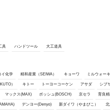
工具
ハンドツール
大工道具
ヨイ化学
精和産業（SEIWA）
キョーワ
ミルウォー
KUTO）
キトー
トーヨーコーケン
アサダ
シブヤ
マックス(MAX)
ボッシュ(BOSCH)
京セラ
育良精機
AMAHA)
デンヨー(Denyo)
新ダイワ（やまびこ）
北