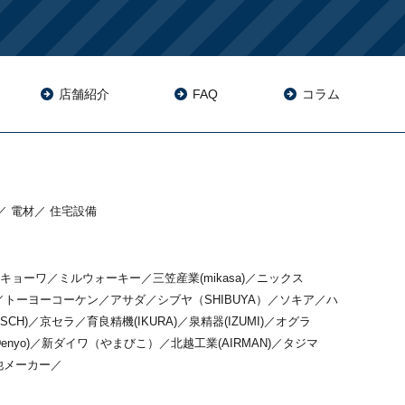
店舗紹介
FAQ
コラム
／
電材
／
住宅設備
キョーワ
／
ミルウォーキー
／
三笠産業(mikasa)
／
ニックス
／
トーヨーコーケン
／
アサダ
／
シブヤ（SHIBUYA）
／
ソキア
／
ハ
SCH)
／
京セラ
／
育良精機(IKURA)
／
泉精器(IZUMI)
／
オグラ
nyo)
／
新ダイワ（やまびこ）
／
北越工業(AIRMAN)
／
タジマ
他メーカー
／