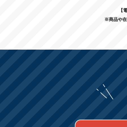
【電
※商品や在