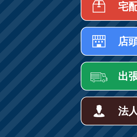
宅
店
出
法