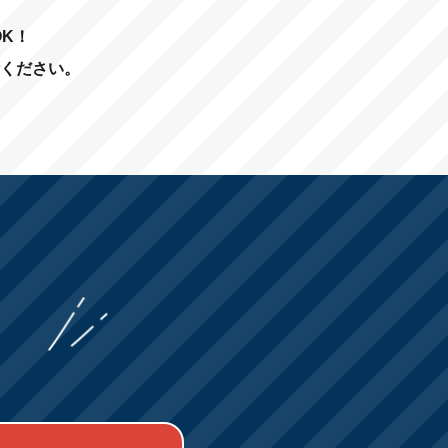
K！
ください。