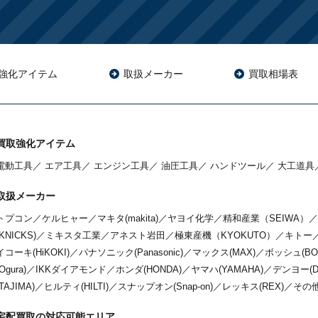
強化アイテム
取扱メーカー
買取相場表
買取強化アイテム
電動工具
／
エア工具
／
エンジン工具
／
油圧工具
／
ハンドツール
／
大工道具
取扱メーカー
トプコン
／
ケルヒャー
／
マキタ(makita)
／
ヤヨイ化学
／
精和産業（SEIWA）
／
(KNICKS)
／
ミキスタ工業
／
アネスト岩田
／
極東産機（KYOKUTO）
／
キトー
イコーキ(HiKOKI)
／
パナソニック(Panasonic)
／
マックス(MAX)
／
ボッシュ(BO
(Ogura)
／
IKKダイアモンド
／
ホンダ(HONDA)
／
ヤマハ(YAMAHA)
／
デンヨー(De
(TAJIMA)
／
ヒルティ(HILTI)
／
スナップオン(Snap-on)
／
レッキス(REX)
／
その
宅配買取の対応可能エリア