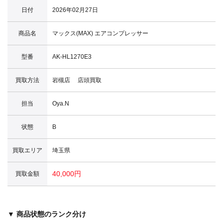
日付
2026年02月27日
商品名
マックス(MAX) エアコンプレッサー
型番
AK-HL1270E3
買取方法
岩槻店 店頭買取
担当
Oya.N
状態
B
買取エリア
埼玉県
40,000円
買取金額
▼ 商品状態のランク分け