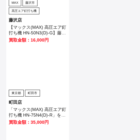
MAX
藤沢市
高圧エア釘打ち機
藤沢店
【マックス(MAX) 高圧エア釘
打ち機 HN-50N3(D)-G】藤沢
市のお客様から買取させてい
買取金額：16,000円
ただきました！
東京都
町田市
町田店
「マックス(MAX) 高圧エア釘
打ち機 HN-75N4(D)-R」を買
い取りました！
買取金額：35,000円