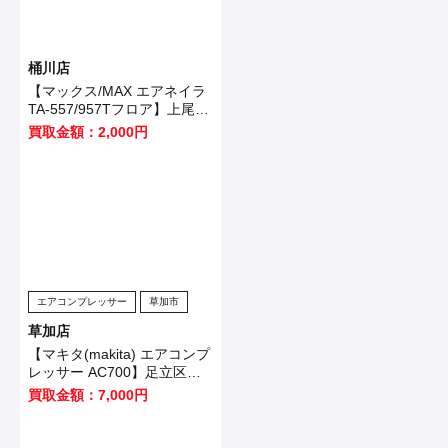
桶川店
【マックス/MAX エアネイラ
TA-557/957Tフロア】上尾市
のお客様から買取いたしまし
買取金額：2,000円
た！
エアコンプレッサー
草加市
草加店
【マキタ(makita) エアコンプ
レッサー AC700】足立区の
お客様から買取させて頂きま
買取金額：7,000円
した！