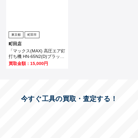
東京都
町田市
町田店
「マックス(MAX) 高圧エア釘
打ち機 HN-65N2(D)ブラッ
ク」を買い取りました！
買取金額：15,000円
今すぐ工具の買取・査定する！