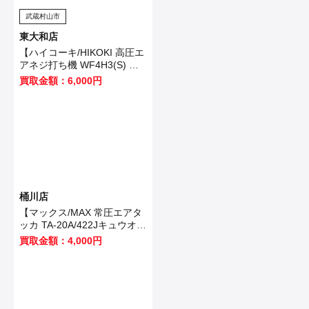
武蔵村山市
東大和店
【ハイコーキ/HIKOKI 高圧エ
アネジ打ち機 WF4H3(S) 】
武蔵村山市のお客様から買取
買取金額：6,000円
させていただきました！
桶川店
【マックス/MAX 常圧エアタ
ッカ TA-20A/422Jキュウオ
ン】加須市のお客様から買取
買取金額：4,000円
いたしました！