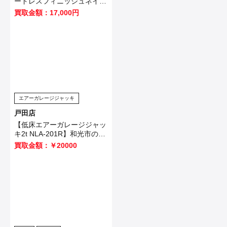
ードレスフィニッシュネイラ
FN001GZ】を鴻巣市のお客
買取金額：17,000円
様から買取させていただきま
した！
エアーガレージジャッキ
戸田店
【低床エアーガレージジャッ
キ2t NLA-201R】和光市のお
客様から買取させて頂きまし
買取金額：￥20000
た！