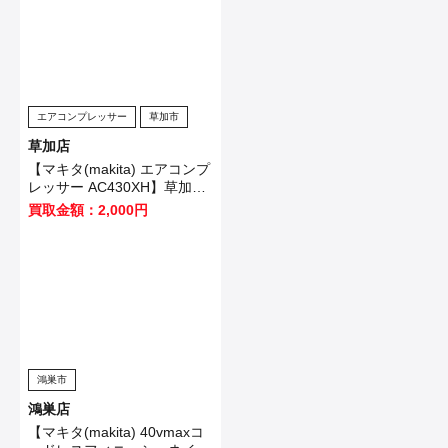
エアコンプレッサー
草加市
草加店
【マキタ(makita) エアコンプ
レッサー AC430XH】草加市
のお客様から買取させて頂き
買取金額：2,000円
ました！
鴻巣市
鴻巣店
【マキタ(makita) 40vmaxコ