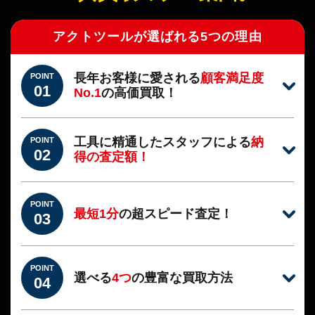
アクトツールが選ばれる5つの理由
長年お客様に愛される
顧客満足度
POINT
01
No.1
の高価買取！
工具に精通したスタッフによる
納
POINT
02
得の査定額！
POINT
最短1分
の超スピード査定！
03
POINT
選べる
4つ
の豊富な買取方法
04