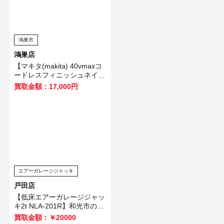
鴻巣市
鴻巣店
【マキタ(makita) 40vmaxコ
ードレスフィニッシュネイラ
FN001GZ】を鴻巣市のお客
買取金額：17,000円
様から買取させていただきま
した！
エアーガレージジャッキ
戸田店
【低床エアーガレージジャッ
キ2t NLA-201R】和光市のお
客様から買取させて頂きまし
買取金額：￥20000