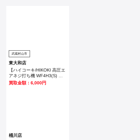
武蔵村山市
東大和店
【ハイコーキ/HIKOKI 高圧エ
アネジ打ち機 WF4H3(S) 】
武蔵村山市のお客様から買取
買取金額：6,000円
させていただきました！
桶川店