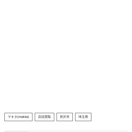
マキタ(makita)
店頭買取
所沢市
埼玉県