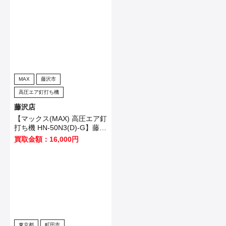
た！
MAX
藤沢市
高圧エア釘打ち機
藤沢店
【マックス(MAX) 高圧エア釘
打ち機 HN-50N3(D)-G】藤沢
市のお客様から買取させてい
買取金額：16,000円
ただきました！
東京都
町田市