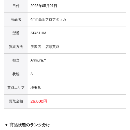
日付
2025年05月01日
商品名
4mm高圧フロアタッカ
型番
AT451HM
買取方法
所沢店 店頭買取
担当
Arimura.Y
状態
A
買取エリア
埼玉県
26,000円
買取金額
▼ 商品状態のランク分け