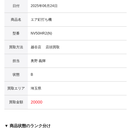
日付
2025年06月24日
商品名
エア釘打ち機
型番
NV50HR2(N)
買取方法
越谷店 店頭買取
担当
奥野 義輝
状態
B
買取エリア
埼玉県
20000
買取金額
▼ 商品状態のランク分け