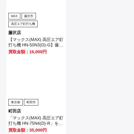
MAX
藤沢市
高圧エア釘打ち機
藤沢店
【マックス(MAX) 高圧エア釘
打ち機 HN-50N3(D)-G】藤沢
市のお客様から買取させてい
買取金額：16,000円
ただきました！
東京都
町田市
町田店
「マックス(MAX) 高圧エア釘
打ち機 HN-75N4(D)-R」を買
い取りました！
買取金額：35,000円