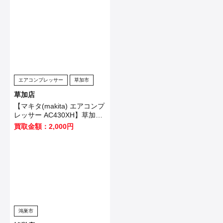
した！
エアコンプレッサー
草加市
草加店
【マキタ(makita) エアコンプ
レッサー AC430XH】草加市
のお客様から買取させて頂き
買取金額：2,000円
ました！
鴻巣市