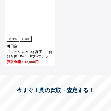
東京都
町田市
町田店
「マックス(MAX) 高圧エア釘
打ち機 HN-65N2(D)ブラッ
ク」を買い取りました！
買取金額：15,000円
今すぐ工具の買取・査定する！