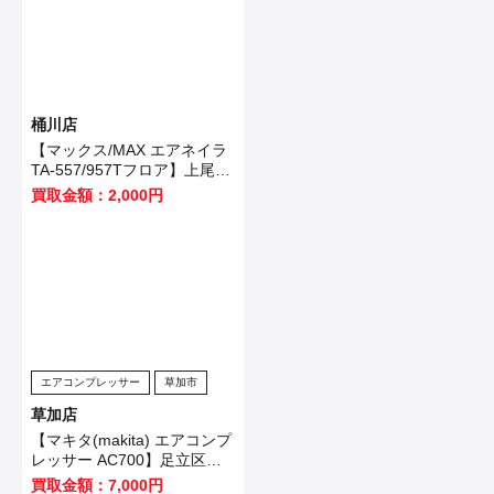
桶川店
【マックス/MAX エアネイラ
TA-557/957Tフロア】上尾市
のお客様から買取いたしまし
買取金額：2,000円
た！
エアコンプレッサー
草加市
草加店
【マキタ(makita) エアコンプ
レッサー AC700】足立区の
お客様から買取させて頂きま
買取金額：7,000円