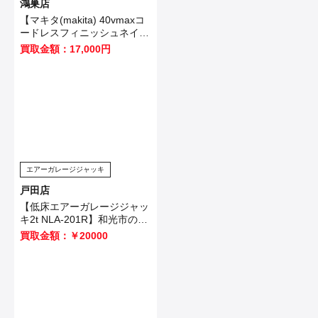
鴻巣店
【マキタ(makita) 40vmaxコ
ードレスフィニッシュネイラ
FN001GZ】を鴻巣市のお客
買取金額：17,000円
様から買取させていただきま
した！
エアーガレージジャッキ
戸田店
【低床エアーガレージジャッ
キ2t NLA-201R】和光市のお
客様から買取させて頂きまし
買取金額：￥20000
た！