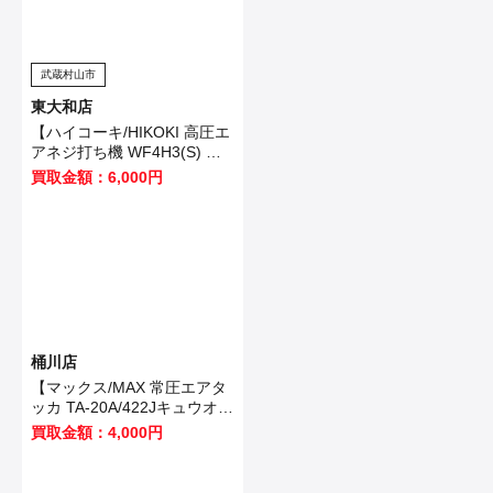
武蔵村山市
東大和店
【ハイコーキ/HIKOKI 高圧エ
アネジ打ち機 WF4H3(S) 】
武蔵村山市のお客様から買取
買取金額：6,000円
させていただきました！
桶川店
【マックス/MAX 常圧エアタ
ッカ TA-20A/422Jキュウオ
ン】加須市のお客様から買取
買取金額：4,000円
いたしました！