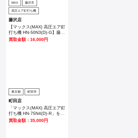
MAX
藤沢市
高圧エア釘打ち機
藤沢店
【マックス(MAX) 高圧エア釘
打ち機 HN-50N3(D)-G】藤沢
市のお客様から買取させてい
買取金額：16,000円
ただきました！
東京都
町田市
町田店
「マックス(MAX) 高圧エア釘
打ち機 HN-75N4(D)-R」を買
い取りました！
買取金額：35,000円