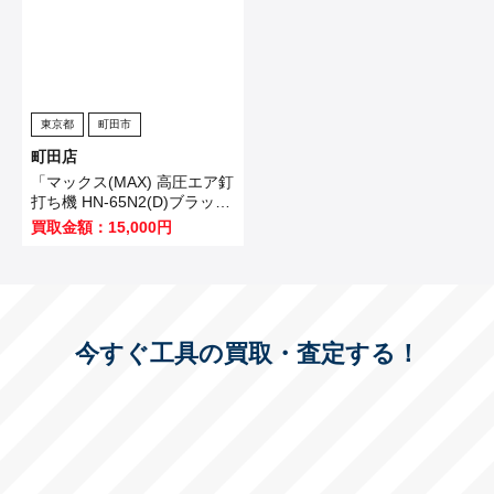
東京都
町田市
町田店
「マックス(MAX) 高圧エア釘
打ち機 HN-65N2(D)ブラッ
ク」を買い取りました！
買取金額：15,000円
今すぐ工具の買取・査定する！