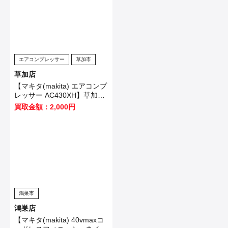
エアコンプレッサー
草加市
草加店
【マキタ(makita) エアコンプ
レッサー AC430XH】草加市
のお客様から買取させて頂き
買取金額：2,000円
ました！
鴻巣市
鴻巣店
【マキタ(makita) 40vmaxコ