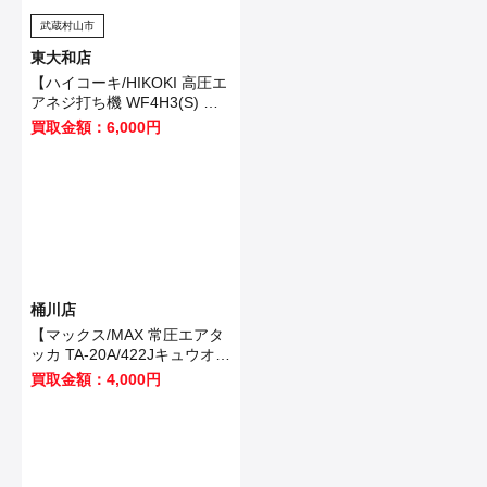
武蔵村山市
東大和店
【ハイコーキ/HIKOKI 高圧エ
アネジ打ち機 WF4H3(S) 】
武蔵村山市のお客様から買取
買取金額：6,000円
させていただきました！
桶川店
【マックス/MAX 常圧エアタ
ッカ TA-20A/422Jキュウオ
ン】加須市のお客様から買取
買取金額：4,000円
いたしました！