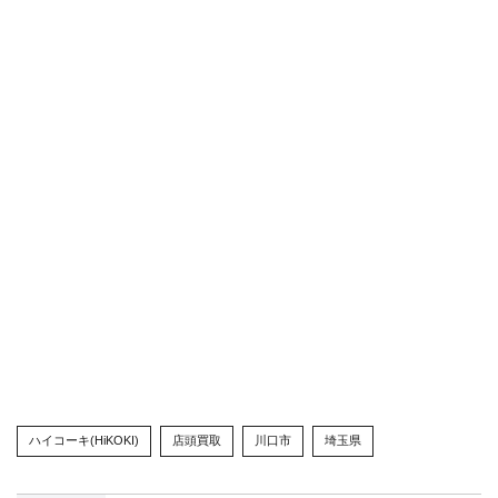
ハイコーキ(HiKOKI)
店頭買取
川口市
埼玉県