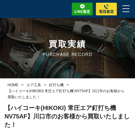
買取実績
PURCHASE RECORD
HOME
>
エア工具
>
釘打ち機
>
【ハイコーキ(HIKOKI) 常圧エア釘打ち機 NV75AF】川口市のお客様から
買取いたしました！
【ハイコーキ(HIKOKI) 常圧エア釘打ち機
NV75AF】川口市のお客様から買取いたしまし
た！