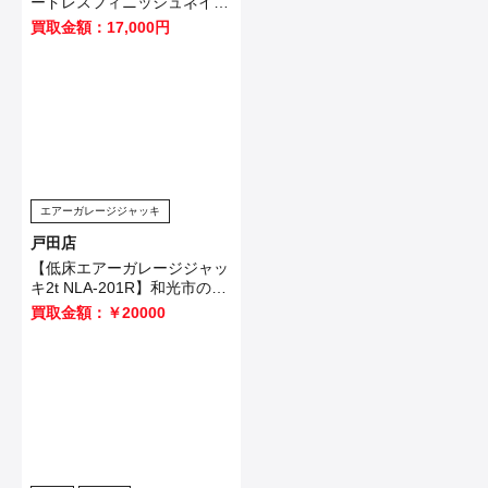
ードレスフィニッシュネイラ
FN001GZ】を鴻巣市のお客
買取金額：17,000円
様から買取させていただきま
した！
エアーガレージジャッキ
戸田店
【低床エアーガレージジャッ
キ2t NLA-201R】和光市のお
客様から買取させて頂きまし
買取金額：￥20000
た！