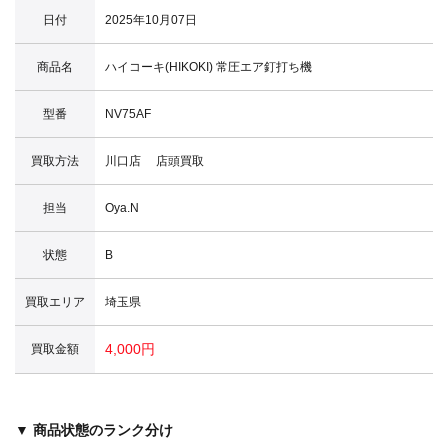
日付
2025年10月07日
商品名
ハイコーキ(HIKOKI) 常圧エア釘打ち機
型番
NV75AF
買取方法
川口店 店頭買取
担当
Oya.N
状態
B
買取エリア
埼玉県
4,000円
買取金額
▼ 商品状態のランク分け