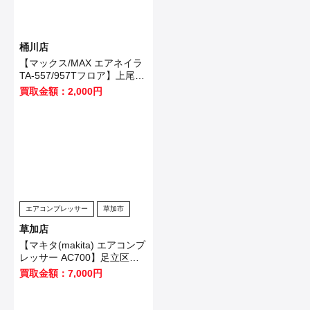
桶川店
【マックス/MAX エアネイラ
TA-557/957Tフロア】上尾市
のお客様から買取いたしまし
買取金額：2,000円
た！
エアコンプレッサー
草加市
草加店
【マキタ(makita) エアコンプ
レッサー AC700】足立区の
お客様から買取させて頂きま
買取金額：7,000円
した！