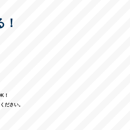
る！
K！
ください。