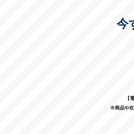
今
【電
※商品や在