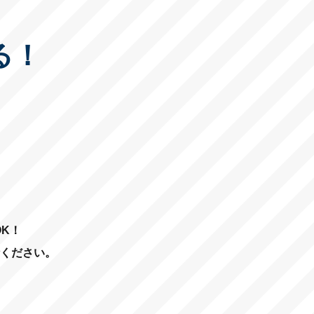
る！
K！
ください。