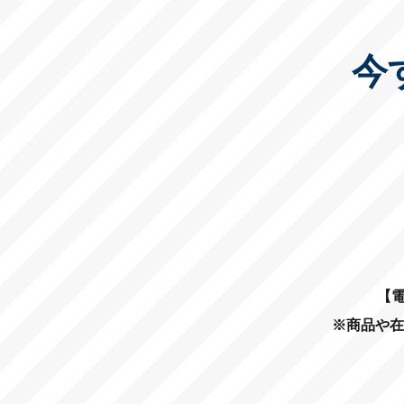
今
【電
※商品や在