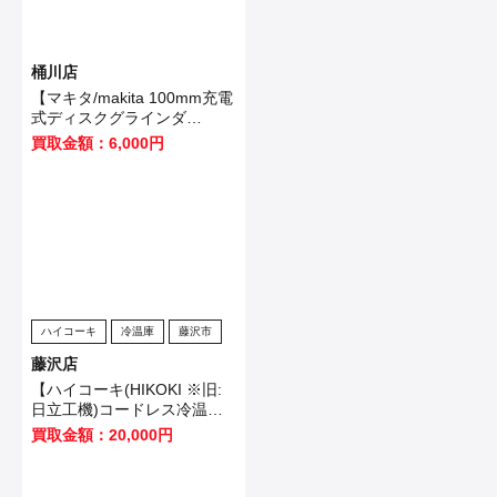
桶川店
【マキタ/makita 100mm充電
式ディスクグラインダ
GA403DRGN】桶川市のお客
買取金額：6,000円
様から買取いたしました！
ハイコーキ
冷温庫
藤沢市
藤沢店
【ハイコーキ(HIKOKI ※旧:
日立工機)コードレス冷温庫
UL18DB(NMG)】藤沢市のお
買取金額：20,000円
客様から買取させていただき
ました！