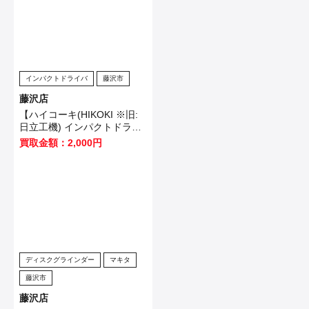
インパクトドライバ
藤沢市
藤沢店
【ハイコーキ(HIKOKI ※旧:
日立工機) インパクトドライ
バ WH12VE】横浜市のお客
買取金額：2,000円
様から買取させていただきま
した！
ディスクグラインダー
マキタ
藤沢市
藤沢店