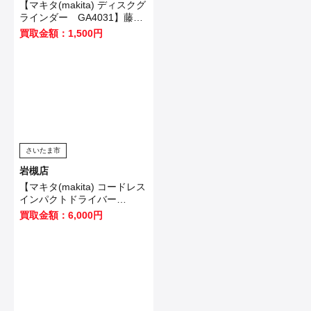
【マキタ(makita) ディスクグ
ラインダー GA4031】藤沢
市のお客様から買取させてい
買取金額：1,500円
ただきました！
さいたま市
岩槻店
【マキタ(makita) コードレス
インパクトドライバー
TD173DZO】坂戸市のお客
買取金額：6,000円
様から買取いたしました！