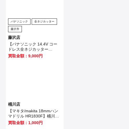
パナソニック
全ネジカッター
藤沢市
藤沢店
【パナソニック 14.4V コー
ドレス全ネジカッター
EZ4540LZ2S-B 】藤沢市の
買取金額：9,000円
お客様から買取させていただ
きました！
桶川店
【マキタ/makita 18mmハン
マドリル HR1830F】桶川市
のお客様から買取いたしまし
買取金額：1,000円
た！