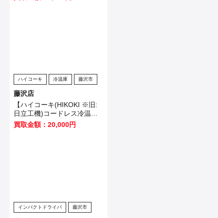
様から買取いたしました！
ハイコーキ
冷温庫
藤沢市
藤沢店
【ハイコーキ(HIKOKI ※旧:
日立工機)コードレス冷温庫
UL18DB(NMG)】藤沢市のお
買取金額：20,000円
客様から買取させていただき
ました！
インパクトドライバ
藤沢市