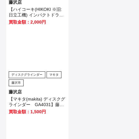
藤沢店
【ハイコーキ(HIKOKI ※旧:
日立工機) インパクトドライ
バ WH12VE】横浜市のお客
買取金額：2,000円
様から買取させていただきま
した！
ディスクグラインダー
マキタ
藤沢市
藤沢店
【マキタ(makita) ディスクグ
ラインダー GA4031】藤沢
市のお客様から買取させてい
買取金額：1,500円
ただきました！