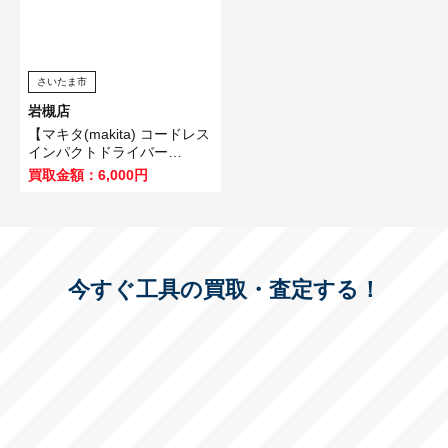
さいたま市
岩槻店
【マキタ(makita) コードレス
インパクトドライバー
TD173DZO】坂戸市のお客
買取金額：6,000円
様から買取いたしました！
今すぐ工具の買取・査定する！