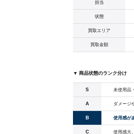
担当
状態
買取エリア
買取金額
▼ 商品状態のランク分け
S
未使用品
A
ダメージ
B
使用感が
C
使用感大