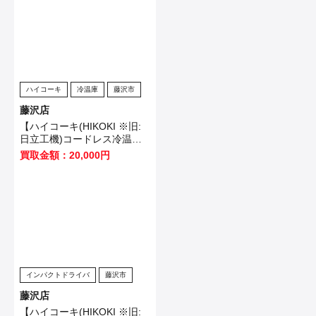
ハイコーキ
冷温庫
藤沢市
藤沢店
【ハイコーキ(HIKOKI ※旧:
日立工機)コードレス冷温庫
UL18DB(NMG)】藤沢市のお
買取金額：20,000円
客様から買取させていただき
ました！
インパクトドライバ
藤沢市
藤沢店
【ハイコーキ(HIKOKI ※旧: