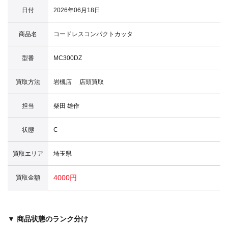
日付
2026年06月18日
商品名
コードレスコンパクトカッタ
型番
MC300DZ
買取方法
岩槻店 店頭買取
担当
柴田 雄作
状態
C
買取エリア
埼玉県
4000円
買取金額
▼ 商品状態のランク分け