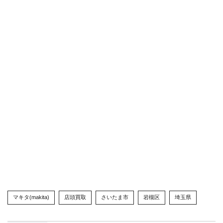
マキタ(makita)
店頭買取
さいたま市
岩槻区
埼玉県