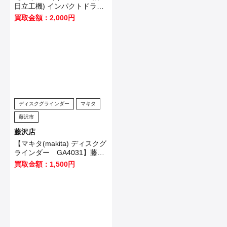
日立工機) インパクトドライ
バ WH12VE】横浜市のお客
買取金額：2,000円
様から買取させていただきま
した！
ディスクグラインダー
マキタ
藤沢市
藤沢店
【マキタ(makita) ディスクグ
ラインダー GA4031】藤沢
市のお客様から買取させてい
買取金額：1,500円
ただきました！