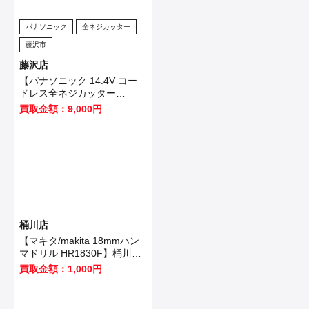
パナソニック
全ネジカッター
藤沢市
藤沢店
【パナソニック 14.4V コー
ドレス全ネジカッター
EZ4540LZ2S-B 】藤沢市の
買取金額：9,000円
お客様から買取させていただ
きました！
桶川店
【マキタ/makita 18mmハン
マドリル HR1830F】桶川市
のお客様から買取いたしまし
買取金額：1,000円
た！