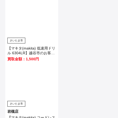
さいたま市
【マキタ(makita) 低速用ドリ
ル 6304LR】越谷市のお客様
から買取いたしました！
買取金額：1,500円
さいたま市
岩槻店
【マキタ(makita) コードレス