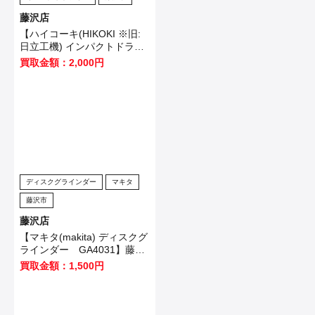
藤沢店
【ハイコーキ(HIKOKI ※旧:
日立工機) インパクトドライ
バ WH12VE】横浜市のお客
買取金額：2,000円
様から買取させていただきま
した！
ディスクグラインダー
マキタ
藤沢市
藤沢店
【マキタ(makita) ディスクグ
ラインダー GA4031】藤沢
市のお客様から買取させてい
買取金額：1,500円
ただきました！