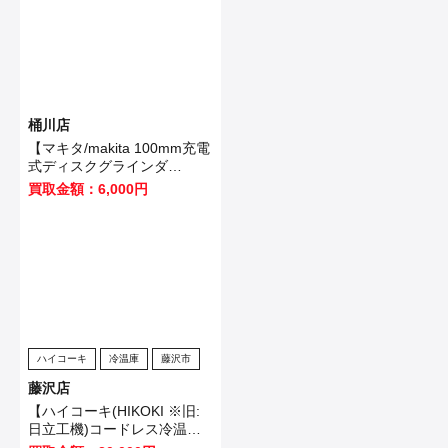
桶川店
【マキタ/makita 100mm充電
式ディスクグラインダ
GA403DRGN】桶川市のお客
買取金額：6,000円
様から買取いたしました！
ハイコーキ
冷温庫
藤沢市
藤沢店
【ハイコーキ(HIKOKI ※旧:
日立工機)コードレス冷温庫
UL18DB(NMG)】藤沢市のお