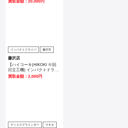
買取金額：20,000円
客様から買取させていただき
ました！
インパクトドライバ
藤沢市
藤沢店
【ハイコーキ(HIKOKI ※旧:
日立工機) インパクトドライ
バ WH12VE】横浜市のお客
買取金額：2,000円
様から買取させていただきま
した！
ディスクグラインダー
マキタ