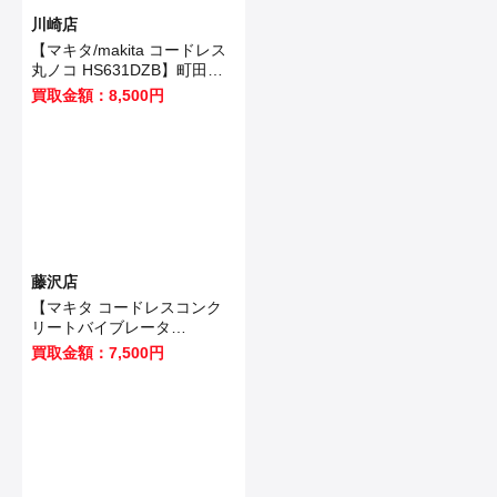
川崎店
【マキタ/makita コードレス
丸ノコ HS631DZB】町田市
のお客様から買取いたしまし
買取金額：8,500円
た！
藤沢店
【マキタ コードレスコンク
リートバイブレータ
VR350DZ 】藤沢市のお客様
買取金額：7,500円
から買取させていただきまし
た！