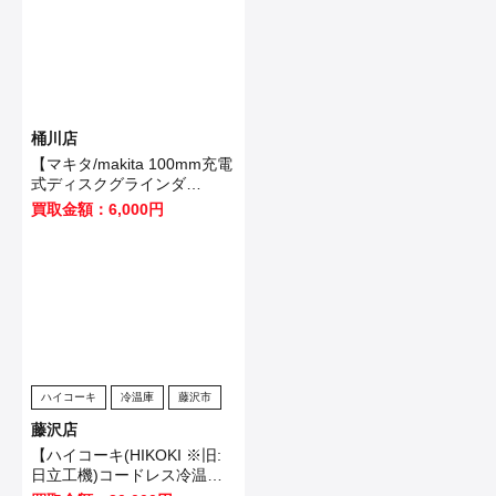
桶川店
【マキタ/makita 100mm充電
式ディスクグラインダ
GA403DRGN】桶川市のお客
買取金額：6,000円
様から買取いたしました！
ハイコーキ
冷温庫
藤沢市
藤沢店
【ハイコーキ(HIKOKI ※旧:
日立工機)コードレス冷温庫
UL18DB(NMG)】藤沢市のお