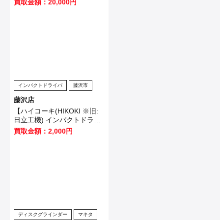
買取金額：20,000円
客様から買取させていただき
ました！
インパクトドライバ
藤沢市
藤沢店
【ハイコーキ(HIKOKI ※旧:
日立工機) インパクトドライ
バ WH12VE】横浜市のお客
買取金額：2,000円
様から買取させていただきま
した！
ディスクグラインダー
マキタ