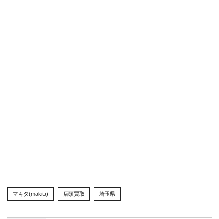
マキタ(makita)
店頭買取
埼玉県