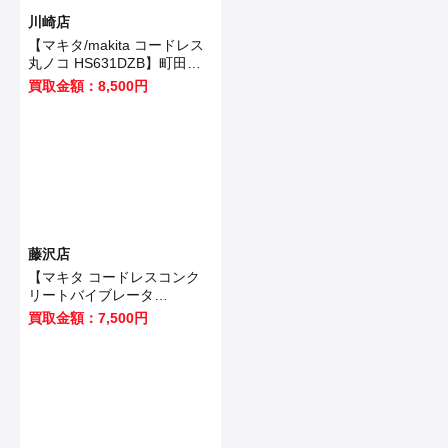
川崎店
【マキタ/makita コードレス
丸ノコ HS631DZB】町田市
のお客様から買取いたしまし
買取金額：8,500円
た！
藤沢店
【マキタ コードレスコンク
リートバイブレータ
VR350DZ 】藤沢市のお客様
買取金額：7,500円
から買取させていただきまし
た！