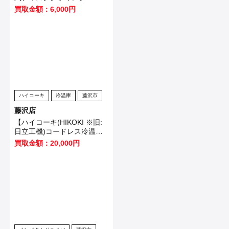
GA403DRGN】桶川市のお客
買取金額：6,000円
様から買取いたしました！
ハイコーキ
冷温庫
藤沢市
藤沢店
【ハイコーキ(HIKOKI ※旧:
日立工機)コードレス冷温庫
UL18DB(NMG)】藤沢市のお
買取金額：20,000円
客様から買取させていただき
ました！