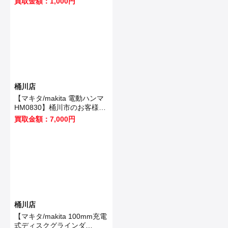
買取金額：1,000円
た！
桶川店
【マキタ/makita 電動ハンマ
HM0830】桶川市のお客様か
ら買取いたしました！
買取金額：7,000円
桶川店
【マキタ/makita 100mm充電
式ディスクグラインダ