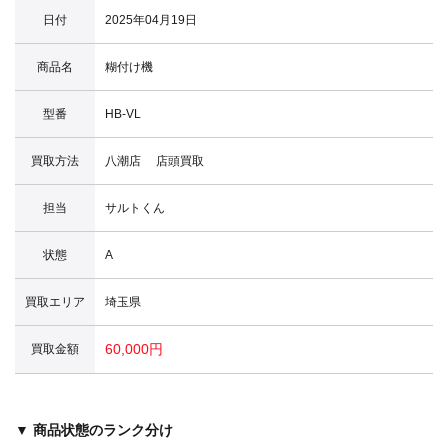
日付
2025年04月19日
商品名
糊付け機
型番
HB-VL
買取方法
八潮店 店頭買取
担当
サルトくん
状態
A
買取エリア
埼玉県
60,000円
買取金額
▼ 商品状態のランク分け