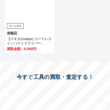
さいたま市
岩槻店
【マキタ(makita) コードレス
インパクトドライバー
TD173DZO】坂戸市のお客
買取金額：6,000円
様から買取いたしました！
今すぐ工具の買取・査定する！