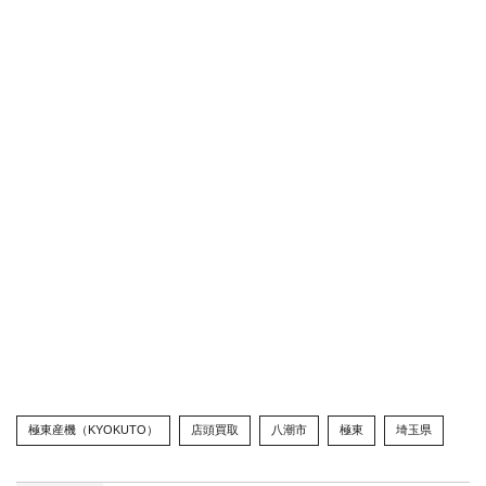
極東産機（KYOKUTO）
店頭買取
八潮市
極東
埼玉県