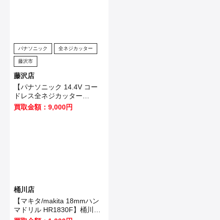
パナソニック
全ネジカッター
藤沢市
藤沢店
【パナソニック 14.4V コー
ドレス全ネジカッター
EZ4540LZ2S-B 】藤沢市の
買取金額：9,000円
お客様から買取させていただ
きました！
桶川店
【マキタ/makita 18mmハン
マドリル HR1830F】桶川市
のお客様から買取いたしまし