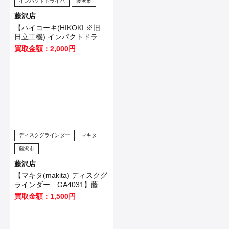
インパクトドライバ
藤沢市
藤沢店
【ハイコーキ(HIKOKI ※旧:
日立工機) インパクトドライ
バ WH12VE】横浜市のお客
買取金額：2,000円
様から買取させていただきま
した！
ディスクグラインダー
マキタ
藤沢市
藤沢店
【マキタ(makita) ディスクグ
ラインダー GA4031】藤沢
市のお客様から買取させてい
買取金額：1,500円
ただきました！