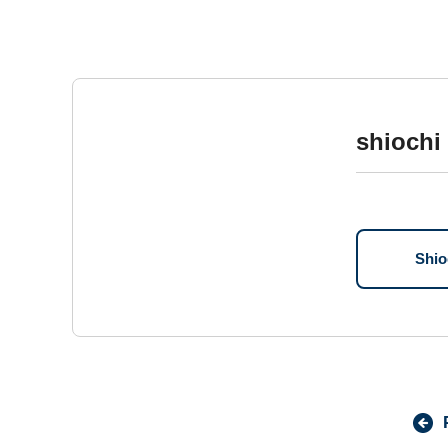
shioch
Sh