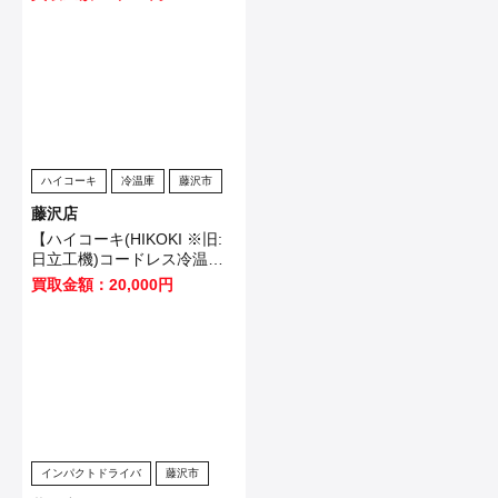
様から買取いたしました！
ハイコーキ
冷温庫
藤沢市
藤沢店
【ハイコーキ(HIKOKI ※旧:
日立工機)コードレス冷温庫
UL18DB(NMG)】藤沢市のお
買取金額：20,000円
客様から買取させていただき
ました！
インパクトドライバ
藤沢市