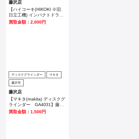
藤沢店
【ハイコーキ(HIKOKI ※旧:
日立工機) インパクトドライ
バ WH12VE】横浜市のお客
買取金額：2,000円
様から買取させていただきま
した！
ディスクグラインダー
マキタ
藤沢市
藤沢店
【マキタ(makita) ディスクグ
ラインダー GA4031】藤沢
市のお客様から買取させてい
買取金額：1,500円
ただきました！