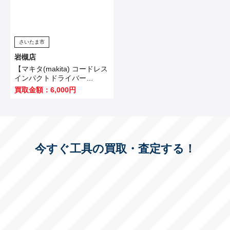
さいたま市
岩槻店
【マキタ(makita) コードレス
インパクトドライバー
TD173DZO】坂戸市のお客
買取金額：6,000円
様から買取いたしました！
今すぐ工具の買取・査定する！