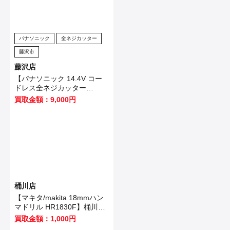
パナソニック
全ネジカッター
藤沢市
藤沢店
【パナソニック 14.4V コー
ドレス全ネジカッター
EZ4540LZ2S-B 】藤沢市の
買取金額：9,000円
お客様から買取させていただ
きました！
桶川店
【マキタ/makita 18mmハン
マドリル HR1830F】桶川市
のお客様から買取いたしまし
買取金額：1,000円
た！