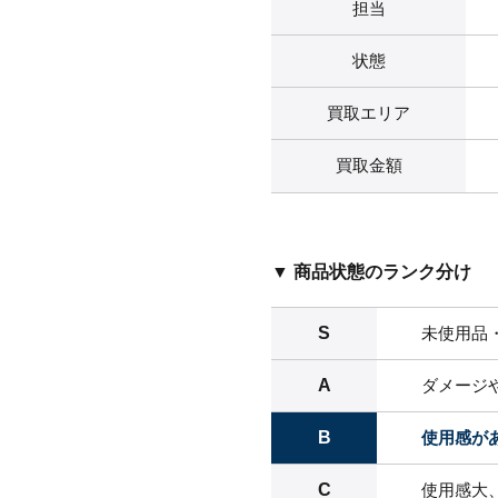
担当
状態
買取エリア
買取金額
▼ 商品状態のランク分け
S
未使用品
A
ダメージ
B
使用感が
C
使用感大