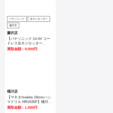
パナソニック
全ネジカッター
藤沢市
藤沢店
【パナソニック 14.4V コー
ドレス全ネジカッター
EZ4540LZ2S-B 】藤沢市の
買取金額：9,000円
お客様から買取させていただ
きました！
桶川店
【マキタ/makita 18mmハン
マドリル HR1830F】桶川市
のお客様から買取いたしまし
買取金額：1,000円
た！