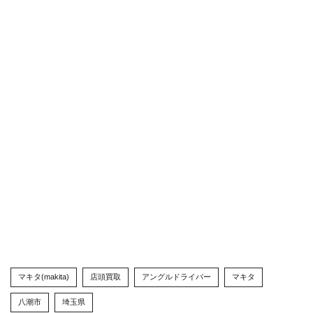
マキタ(makita)
店頭買取
アングルドライバー
マキタ
八潮市
埼玉県