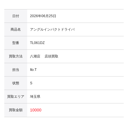
日付
2026年06月25日
商品名
アングルインパクトドライバ
型番
TL061DZ
買取方法
八潮店 店頭買取
担当
Ito.T
状態
S
買取エリア
埼玉県
10000
買取金額