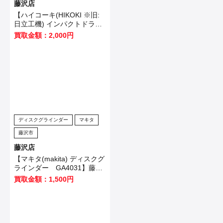
藤沢店
【ハイコーキ(HIKOKI ※旧:
日立工機) インパクトドライ
バ WH12VE】横浜市のお客
買取金額：2,000円
様から買取させていただきま
した！
ディスクグラインダー
マキタ
藤沢市
藤沢店
【マキタ(makita) ディスクグ
ラインダー GA4031】藤沢
市のお客様から買取させてい
買取金額：1,500円
ただきました！