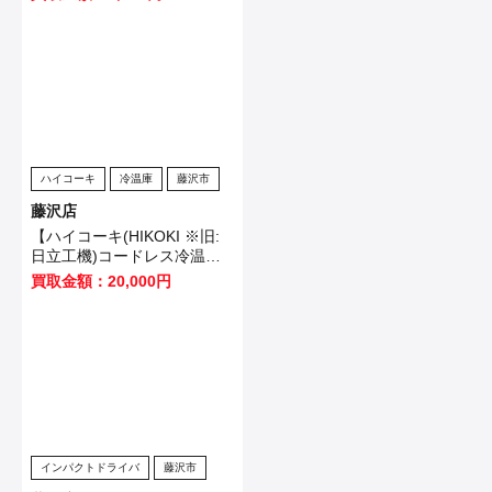
様から買取いたしました！
ハイコーキ
冷温庫
藤沢市
藤沢店
【ハイコーキ(HIKOKI ※旧:
日立工機)コードレス冷温庫
UL18DB(NMG)】藤沢市のお
買取金額：20,000円
客様から買取させていただき
ました！
インパクトドライバ
藤沢市