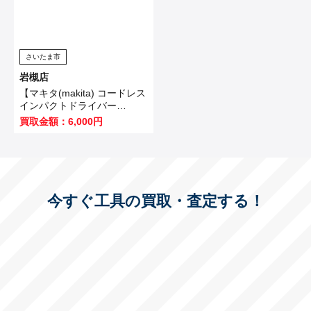
さいたま市
岩槻店
【マキタ(makita) コードレス
インパクトドライバー
TD173DZO】坂戸市のお客
買取金額：6,000円
様から買取いたしました！
今すぐ工具の買取・査定する！