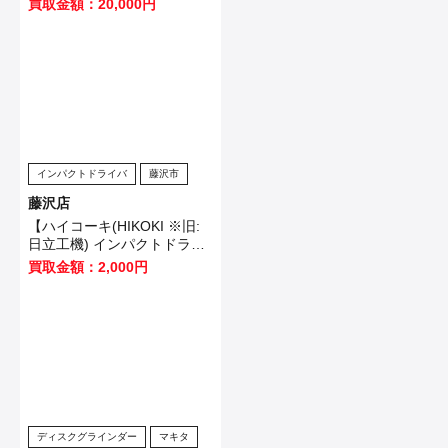
買取金額：20,000円
客様から買取させていただき
ました！
インパクトドライバ
藤沢市
藤沢店
【ハイコーキ(HIKOKI ※旧:
日立工機) インパクトドライ
バ WH12VE】横浜市のお客
買取金額：2,000円
様から買取させていただきま
した！
ディスクグラインダー
マキタ