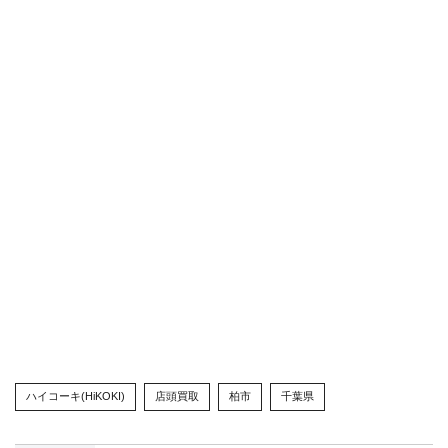
ハイコーキ(HiKOKI)
店頭買取
柏市
千葉県