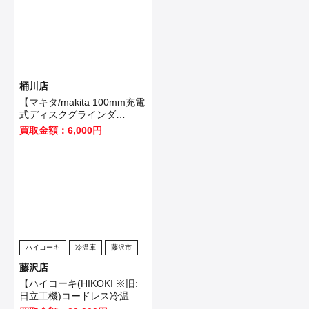
桶川店
【マキタ/makita 100mm充電
式ディスクグラインダ
GA403DRGN】桶川市のお客
買取金額：6,000円
様から買取いたしました！
ハイコーキ
冷温庫
藤沢市
藤沢店
【ハイコーキ(HIKOKI ※旧:
日立工機)コードレス冷温庫
UL18DB(NMG)】藤沢市のお