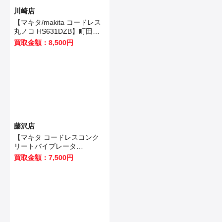
川崎店
【マキタ/makita コードレス
丸ノコ HS631DZB】町田市
のお客様から買取いたしまし
買取金額：8,500円
た！
藤沢店
【マキタ コードレスコンク
リートバイブレータ
VR350DZ 】藤沢市のお客様
買取金額：7,500円
から買取させていただきまし
た！