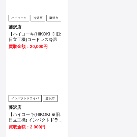
ハイコーキ
冷温庫
藤沢市
藤沢店
【ハイコーキ(HIKOKI ※旧:
日立工機)コードレス冷温庫
UL18DB(NMG)】藤沢市のお
買取金額：20,000円
客様から買取させていただき
ました！
インパクトドライバ
藤沢市
藤沢店
【ハイコーキ(HIKOKI ※旧:
日立工機) インパクトドライ
バ WH12VE】横浜市のお客
買取金額：2,000円
様から買取させていただきま
した！