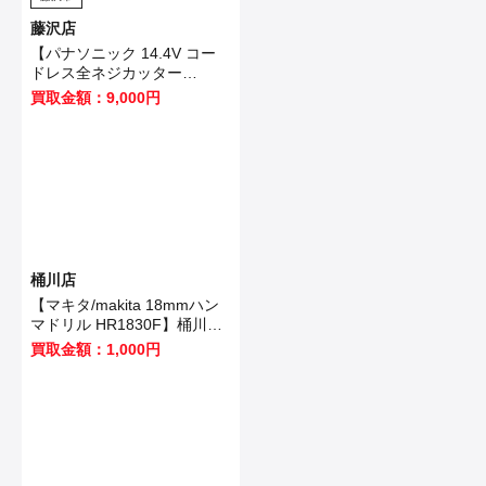
藤沢店
【パナソニック 14.4V コー
ドレス全ネジカッター
EZ4540LZ2S-B 】藤沢市の
買取金額：9,000円
お客様から買取させていただ
きました！
桶川店
【マキタ/makita 18mmハン
マドリル HR1830F】桶川市
のお客様から買取いたしまし
買取金額：1,000円
た！