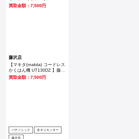
VR350DZ 】藤沢市のお客様
買取金額：7,500円
から買取させていただきまし
た！
藤沢店
【マキタ(makita) コードレス
かくはん機 UT130DZ 】藤沢
市のお客様から買取させてい
買取金額：7,500円
ただきました！
パナソニック
全ネジカッター
藤沢市