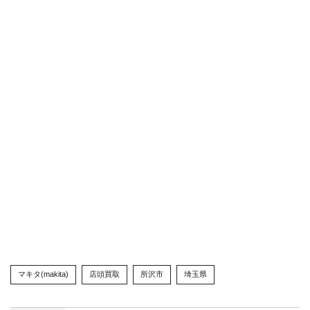
マキタ(makita)
店頭買取
所沢市
埼玉県