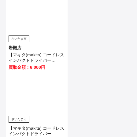
さいたま市
岩槻店
【マキタ(makita) コードレス
インパクトドライバー
TD173DZO】坂戸市のお客
買取金額：6,000円
様から買取いたしました！
さいたま市
【マキタ(makita) コードレス
インパクトドライバー