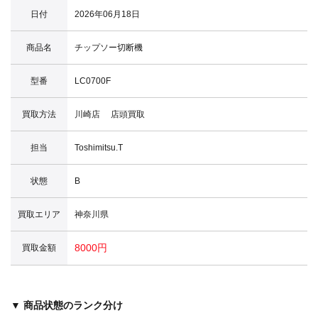
日付
2026年06月18日
商品名
チップソー切断機
型番
LC0700F
買取方法
川崎店 店頭買取
担当
Toshimitsu.T
状態
B
買取エリア
神奈川県
8000円
買取金額
▼ 商品状態のランク分け