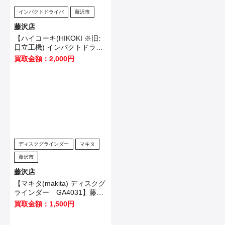
インパクトドライバ
藤沢市
藤沢店
【ハイコーキ(HIKOKI ※旧:
日立工機) インパクトドライ
バ WH12VE】横浜市のお客
買取金額：2,000円
様から買取させていただきま
した！
ディスクグラインダー
マキタ
藤沢市
藤沢店
【マキタ(makita) ディスクグ
ラインダー GA4031】藤沢
市のお客様から買取させてい
買取金額：1,500円
ただきました！