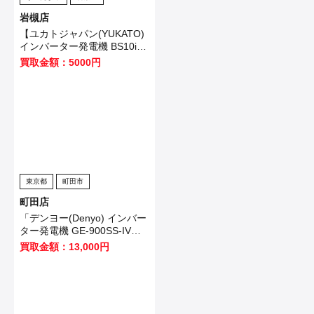
岩槻店
【ユカトジャパン(YUKATO)
インバーター発電機 BS10i】
川口市のお客様から買取いた
買取金額：5000円
しました！
東京都
町田市
町田店
「デンヨー(Denyo) インバー
ター発電機 GE-900SS-IV
(GE-900-IV)」を買い取りま
買取金額：13,000円
した！