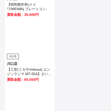
【明和製作所(メイ
ワ/MEIWA) プレートコンパ
クター KP60A】さいたま市
買取金額：35,000円
のお客様から買取いたしまし
た！
川口市
川口店
【三笠(ミカサ/mikasa) エン
ジンランマ MT-55A】さいた
ま市のお客様から買取いたし
買取金額：60,000円
ました！