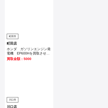
町田市
町田店
ホンダ ガソリンエンジン発
電機 EP600Hを買取させて
いただきました
買取金額：5000
川口市
川口店