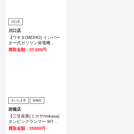
川口市
川口店
【ワキタ(MEIHO) インバー
ター式ガソリン発電機
HPG3000i】東久留米市のお
買取金額：27,000円
客様から買取させていただき
ました！
さいたま市
岩槻区
岩槻店
【三笠産業(ミカサ/mikasa)
タンピングランマー MT-
55H】東久留米市のお客様か
買取金額：35000円
ら買取いたしました！