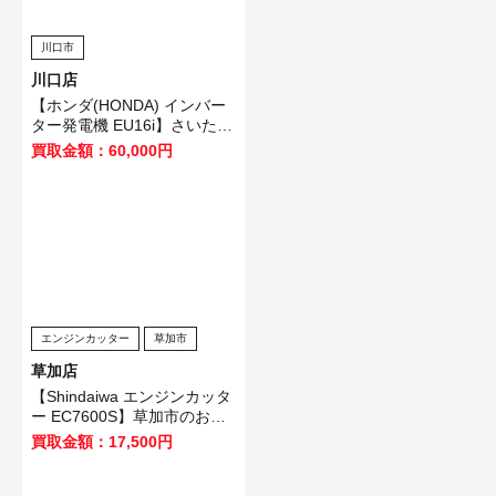
川口市
川口店
【ホンダ(HONDA) インバー
ター発電機 EU16i】さいたま
市のお客様から買取いたしま
買取金額：60,000円
した！
エンジンカッター
草加市
草加店
【Shindaiwa エンジンカッタ
ー EC7600S】草加市のお客
様から買取いたしました！
買取金額：17,500円