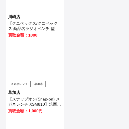
川崎店
【クニペックス/クニペック
ス 商品名ラジオペンチ 型番
2502160】世田谷区のお客様
買取金額：1000
から買取いたしました！
メガネレンチ
草加市
草加店
【スナップオン(Snap-on) メ
ガネレンチ XSM810】筑西市
のお客様から買取いたしまし
買取金額：1,000円
た！