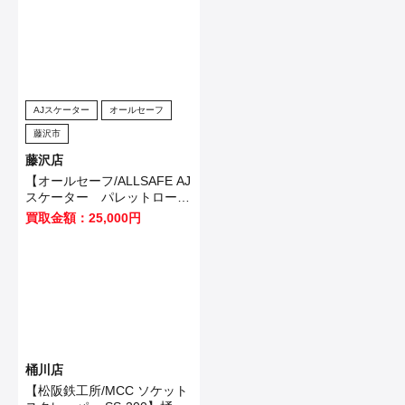
AJスケーター
オールセーフ
藤沢市
藤沢店
【オールセーフ/ALLSAFE AJ
スケーター パレットローラ
ー】海老名市のお客様から買
買取金額：25,000円
取させて頂きました！
桶川店
【松阪鉄工所/MCC ソケット