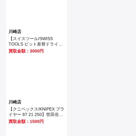
川崎店
【スイスツール/SWISS
TOOLS ビット差替ドライバ
ー PB 6510.20】世田谷区の
買取金額：3000円
お客様から買取いたしまし
た！
川崎店
【クニペックス/KNIPEX プラ
イヤー 87 21 250】世田谷区
のお客様から買取いたしまし
買取金額：1500円
た！