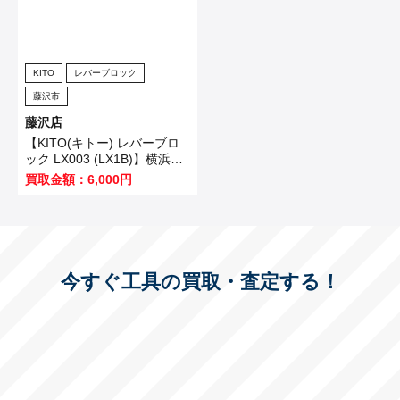
KITO
レバーブロック
藤沢市
藤沢店
【KITO(キトー) レバーブロ
ック LX003 (LX1B)】横浜市
のお客様から買取いたしまし
買取金額：6,000円
た！
今すぐ工具の買取・査定する！