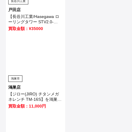
長谷川工業
戸田店
【長谷川工業/Hasegawa ロ
ーリングタワー STV2.0-
3(18017)】さいたま市のお客
買取金額：¥35000
様から買取させて頂きまし
た！
鴻巣市
鴻巣店
【ジロー(JIRO) チタンメガ
ネレンチ TM-16S】を鴻巣市
のお客様から買取させていた
買取金額：11,000円
だきました！