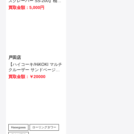
スクレーパー SS-200】桶川
市のお客様から買取いたしま
買取金額：5,000円
した！
戸田店
【ハイコーキ/HiKOKI マルチ
クルーザー サンドベージュ 3
段セット】志木市のお客様か
買取金額：￥20000
ら買取させて頂きました！
Hasegawa
ローリングタワー