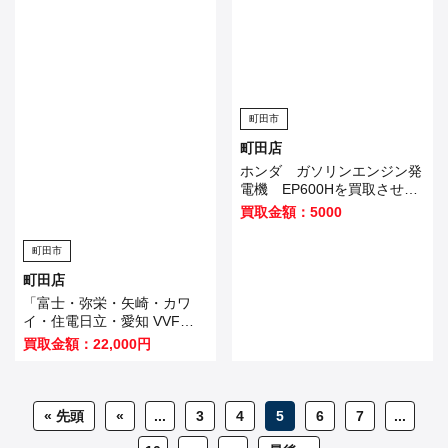
町田市
町田店
ホンダ ガソリンエンジン発
電機 EP600Hを買取させて
いただきました
買取金額：5000
町田市
町田店
「富士・弥栄・矢崎・カワ
イ・住電日立・愛知 VVFケ
ーブル 3芯×2.0mm 黒・白・
買取金額：22,000円
赤」を買い取りました！
« 先頭
«
...
3
4
5
6
7
...