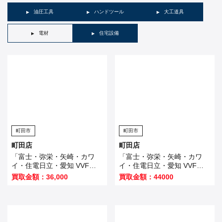
油圧工具
ハンドツール
大工道具
電材
住宅設備
町田市
町田市
町田店
町田店
「富士・弥栄・矢崎・カワ
「富士・弥栄・矢崎・カワ
イ・住電日立・愛知 VVFケ
イ・住電日立・愛知 VVFケ
ーブル 3芯×1.6mm 黒・白・
ーブル 3芯×2.0mm 黒・白・
買取金額：36,000
買取金額：44000
赤」×3巻買い取りました！
赤」×2巻を買い取りました