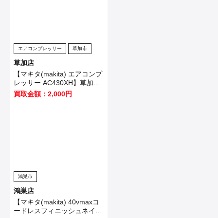
エアコンプレッサー
草加市
草加店
【マキタ(makita) エアコンプ
レッサー AC430XH】草加市
のお客様から買取させて頂き
買取金額：2,000円
ました！
鴻巣市
鴻巣店
【マキタ(makita) 40vmaxコ
ードレスフィニッシュネイラ