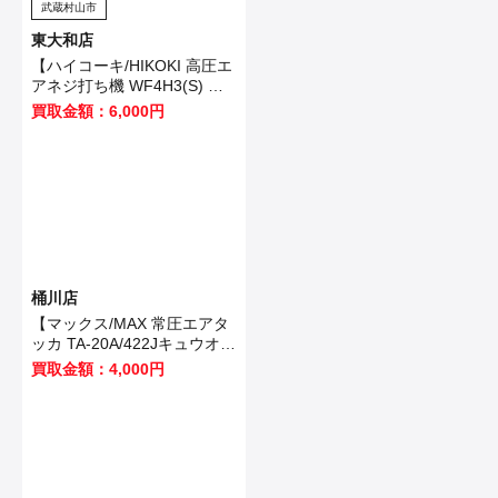
武蔵村山市
東大和店
【ハイコーキ/HIKOKI 高圧エ
アネジ打ち機 WF4H3(S) 】
武蔵村山市のお客様から買取
買取金額：6,000円
させていただきました！
桶川店
【マックス/MAX 常圧エアタ
ッカ TA-20A/422Jキュウオ
ン】加須市のお客様から買取
買取金額：4,000円
いたしました！