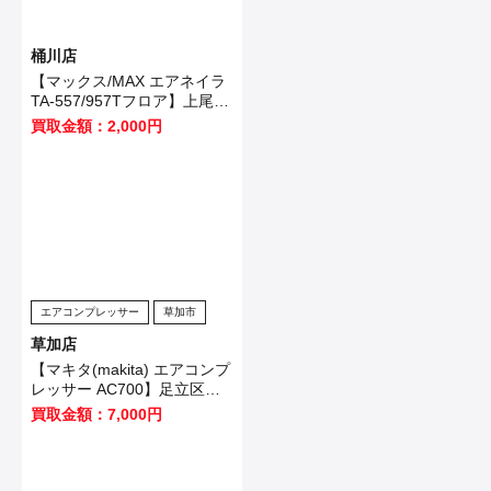
桶川店
【マックス/MAX エアネイラ
TA-557/957Tフロア】上尾市
のお客様から買取いたしまし
買取金額：2,000円
た！
エアコンプレッサー
草加市
草加店
【マキタ(makita) エアコンプ
レッサー AC700】足立区の
お客様から買取させて頂きま
買取金額：7,000円
した！