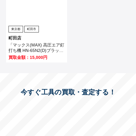
東京都
町田市
町田店
「マックス(MAX) 高圧エア釘
打ち機 HN-65N2(D)ブラッ
ク」を買い取りました！
買取金額：15,000円
今すぐ工具の買取・査定する！