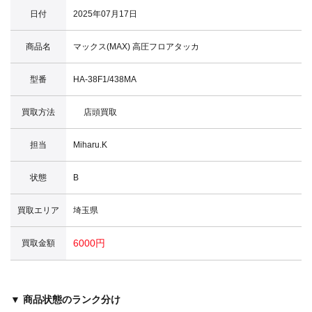
日付
2025年07月17日
商品名
マックス(MAX) 高圧フロアタッカ
型番
HA-38F1/438MA
買取方法
店頭買取
担当
Miharu.K
状態
B
買取エリア
埼玉県
6000円
買取金額
▼ 商品状態のランク分け