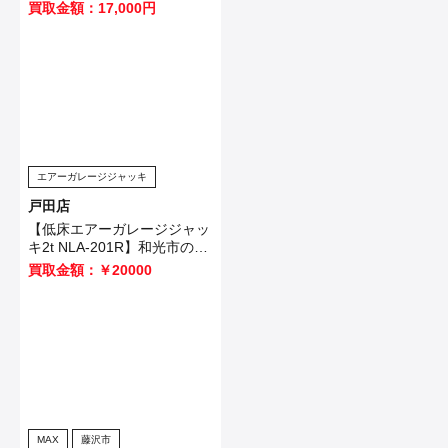
FN001GZ】を鴻巣市のお客
買取金額：17,000円
様から買取させていただきま
した！
エアーガレージジャッキ
戸田店
【低床エアーガレージジャッ
キ2t NLA-201R】和光市のお
客様から買取させて頂きまし
買取金額：￥20000
た！
MAX
藤沢市