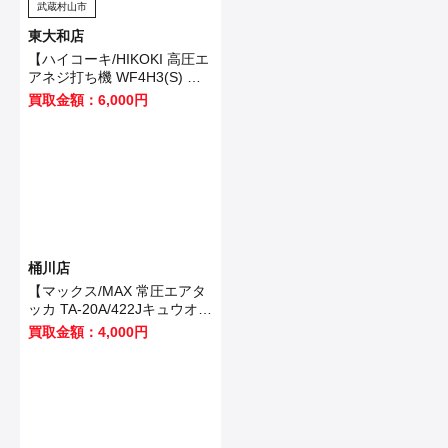
武蔵村山市
東大和店
【ハイコーキ/HIKOKI 高圧エ
アネジ打ち機 WF4H3(S) 】
武蔵村山市のお客様から買取
買取金額：6,000円
させていただきました！
桶川店
【マックス/MAX 常圧エアタ
ッカ TA-20A/422Jキュウオ
ン】加須市のお客様から買取
買取金額：4,000円
いたしました！