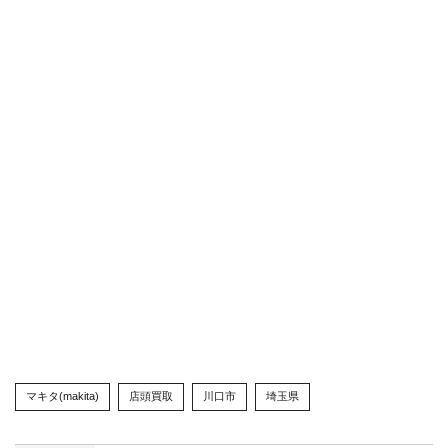
マキタ(makita)
店頭買取
川口市
埼玉県