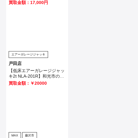
FN001GZ】を鴻巣市のお客
買取金額：17,000円
様から買取させていただきま
した！
エアーガレージジャッキ
戸田店
【低床エアーガレージジャッ
キ2t NLA-201R】和光市のお
客様から買取させて頂きまし
買取金額：￥20000
た！
MAX
藤沢市