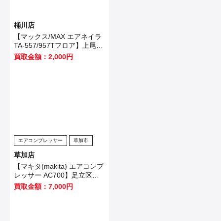
桶川店
【マックス/MAX エアネイラ
TA-557/957Tフロア】上尾市
のお客様から買取いたしまし
買取金額：2,000円
た！
エアコンプレッサー
草加市
草加店
【マキタ(makita) エアコンプ
レッサー AC700】足立区の
お客様から買取させて頂きま
買取金額：7,000円
した！