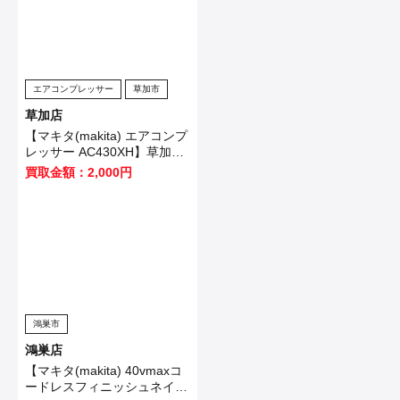
エアコンプレッサー
草加市
草加店
【マキタ(makita) エアコンプ
レッサー AC430XH】草加市
のお客様から買取させて頂き
買取金額：2,000円
ました！
鴻巣市
鴻巣店
【マキタ(makita) 40vmaxコ
ードレスフィニッシュネイラ