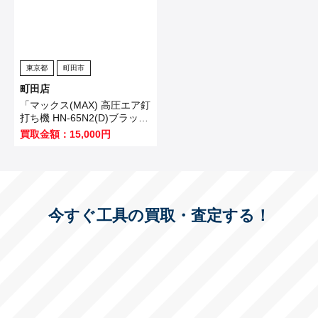
東京都
町田市
町田店
「マックス(MAX) 高圧エア釘
打ち機 HN-65N2(D)ブラッ
ク」を買い取りました！
買取金額：15,000円
今すぐ工具の買取・査定する！