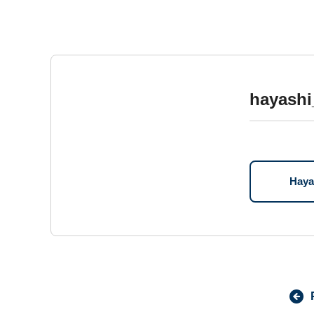
hayash
Hay