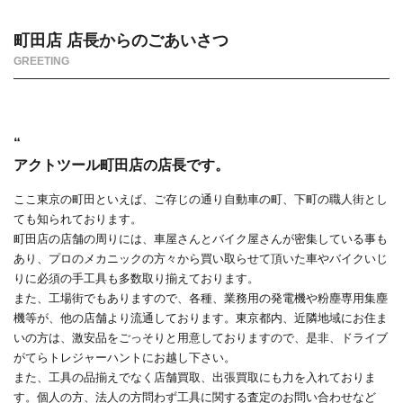
町田店 店長からのごあいさつ
GREETING
“
アクトツール町田店の店長です。
ここ東京の町田といえば、ご存じの通り自動車の町、下町の職人街とし
ても知られております。
町田店の店舗の周りには、車屋さんとバイク屋さんが密集している事も
あり、プロのメカニックの方々から買い取らせて頂いた車やバイクいじ
りに必須の手工具も多数取り揃えております。
また、工場街でもありますので、各種、業務用の発電機や粉塵専用集塵
機等が、他の店舗より流通しております。東京都内、近隣地域にお住ま
いの方は、激安品をごっそりと用意しておりますので、是非、ドライブ
がてらトレジャーハントにお越し下さい。
また、工具の品揃えでなく店舗買取、出張買取にも力を入れておりま
す。個人の方、法人の方問わず工具に関する査定のお問い合わせなど