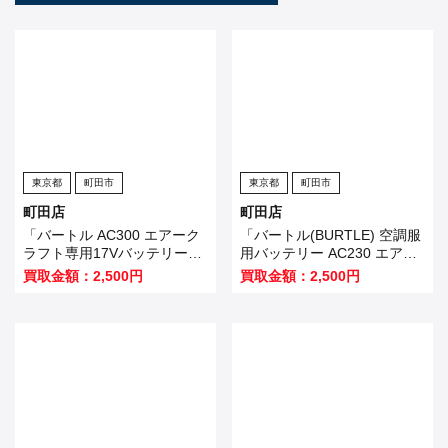
東京都
町田市
東京都
町田市
町田店
町田店
「バートル AC300 エアーク
「バートル(BURTLE) 空調服
ラフト専用17Vバッテリーの
用バッテリー AC230 エアー
み」を買い取りました！
クラフト」を買い取りまし
買取金額：2,500円
買取金額：2,500円
た！