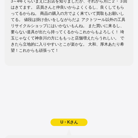
3～4年くらいまえにお店を知りましたが、それから月に２・３回
はきてます。 店員さんと仲良いからよくくるし、良くしてもら
ってるからね。 商品の購入の方でよく来ていて買取もお願いし
てる。 値段は掛け合いをしながらだよ アクトツール以外の工具
リサイクルショップにはいかないもんね。 また買いに来るし、
要らない道具が出たら持ってくるからこれからもよろしく！ 埼
玉じゃなくて神奈川の方にももっと店舗増えたらうれしい。 で
きたら立地的に入りやすいとこが楽かな。 大和、厚木あたり希
望！これからも頑張って！
U・Kさん