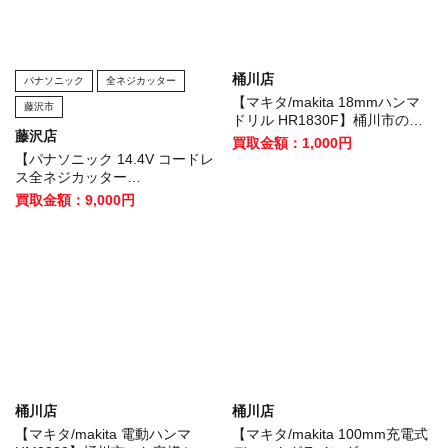
桶川店
パナソニック
全ネジカッター
【マキタ/makita 18mmハンマ
藤沢市
ドリル HR1830F】桶川市のお
藤沢店
客様から買取いたしました！
買取金額：1,000円
【パナソニック 14.4V コードレ
ス全ネジカッター
EZ4540LZ2S-B 】藤沢市のお客
買取金額：9,000円
様から買取させていただきまし
た！
桶川店
桶川店
【マキタ/makita 電動ハンマ
【マキタ/makita 100mm充電式