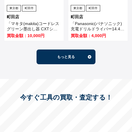
東京都
町田市
東京都
町田市
町田店
町田店
「マキタ(makita)コードレス
「Panasonic(パナソニック)
グリーン墨出し器 CXTシン
充電ドリルドライバー14.4V
プルレーザー(本体のみ)
グレー EZ7441LS2S-H」を
買取金額：10,000円
買取金額：4,000円
SK10GD 縦・横」を買い取
買い取りました！
りました！
もっと見る
今すぐ工具の買取・査定する！