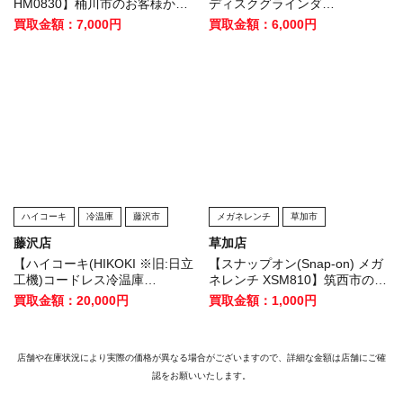
HM0830】桶川市のお客様から
ディスクグラインダ
買取いたしました！
GA403DRGN】桶川市のお客様
買取金額：7,000円
買取金額：6,000円
から買取いたしました！
ハイコーキ
冷温庫
藤沢市
メガネレンチ
草加市
藤沢店
草加店
【ハイコーキ(HIKOKI ※旧:日立
【スナップオン(Snap-on) メガ
工機)コードレス冷温庫
ネレンチ XSM810】筑西市のお
UL18DB(NMG)】藤沢市のお客
客様から買取いたしました！
買取金額：20,000円
買取金額：1,000円
様から買取させていただきまし
た！
店舗や在庫状況により実際の価格が異なる場合がございますので、詳細な金額は店舗にご確
認をお願いいたします。