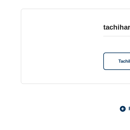
tachiha
Tac