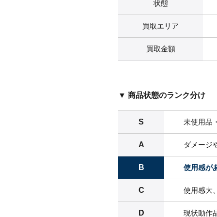
状態
買取エリア
買取金額
▼ 商品状態のランク分け
S
未使用品
A
ダメージ
B
使用感が
C
使用感大
D
現状動作