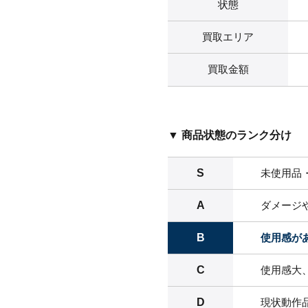
状態
買取エリア
買取金額
▼ 商品状態のランク分け
S
未使用品
A
ダメージ
B
使用感が
C
使用感大
D
現状動作