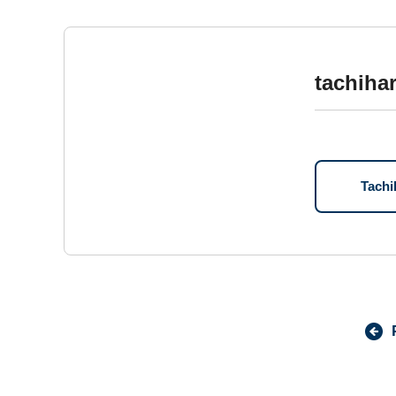
tachiha
Tac