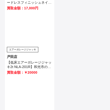
ードレスフィニッシュネイラ
FN001GZ】を鴻巣市のお客
買取金額：17,000円
様から買取させていただきま
した！
エアーガレージジャッキ
戸田店
【低床エアーガレージジャッ
キ2t NLA-201R】和光市のお
客様から買取させて頂きまし
買取金額：￥20000
た！