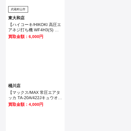
武蔵村山市
東大和店
【ハイコーキ/HIKOKI 高圧エ
アネジ打ち機 WF4H3(S) 】
武蔵村山市のお客様から買取
買取金額：6,000円
させていただきました！
桶川店
【マックス/MAX 常圧エアタ
ッカ TA-20A/422Jキュウオ
ン】加須市のお客様から買取
買取金額：4,000円
いたしました！