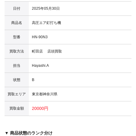
日付
2025年05月30日
商品名
高圧エア釘打ち機
型番
HN-90N3
買取方法
町田店 店頭買取
担当
Hayashi.A
状態
B
買取エリア
東京都神奈川県
20000円
買取金額
▼ 商品状態のランク分け