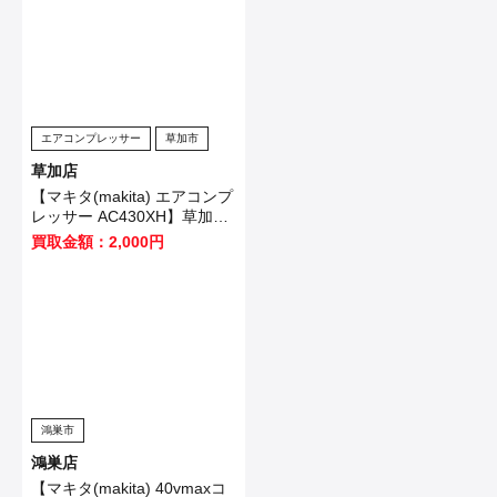
エアコンプレッサー
草加市
草加店
【マキタ(makita) エアコンプ
レッサー AC430XH】草加市
のお客様から買取させて頂き
買取金額：2,000円
ました！
鴻巣市
鴻巣店
【マキタ(makita) 40vmaxコ