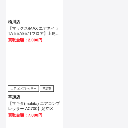
桶川店
【マックス/MAX エアネイラ
TA-557/957Tフロア】上尾市
のお客様から買取いたしまし
買取金額：2,000円
た！
エアコンプレッサー
草加市
草加店
【マキタ(makita) エアコンプ
レッサー AC700】足立区の
お客様から買取させて頂きま
買取金額：7,000円
した！