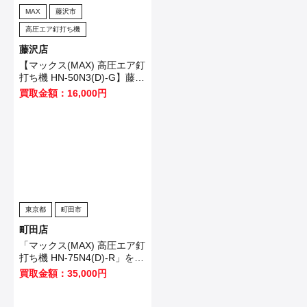
MAX
藤沢市
高圧エア釘打ち機
藤沢店
【マックス(MAX) 高圧エア釘
打ち機 HN-50N3(D)-G】藤沢
市のお客様から買取させてい
買取金額：16,000円
ただきました！
東京都
町田市
町田店
「マックス(MAX) 高圧エア釘
打ち機 HN-75N4(D)-R」を買
い取りました！
買取金額：35,000円