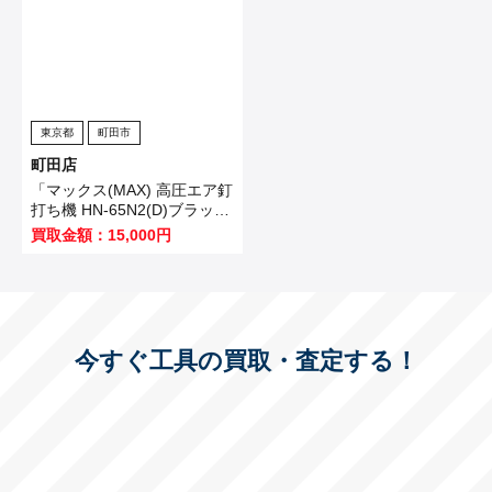
東京都
町田市
町田店
「マックス(MAX) 高圧エア釘
打ち機 HN-65N2(D)ブラッ
ク」を買い取りました！
買取金額：15,000円
今すぐ工具の買取・査定する！