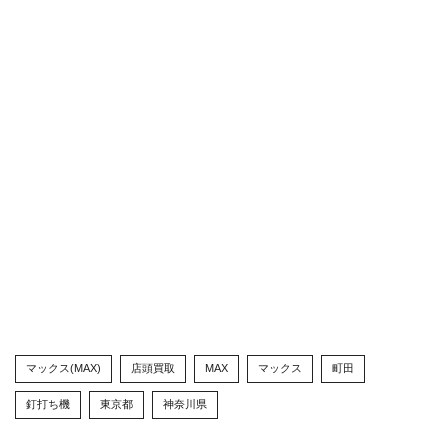
マックス(MAX)
店頭買取
MAX
マックス
町田
釘打ち機
東京都
神奈川県