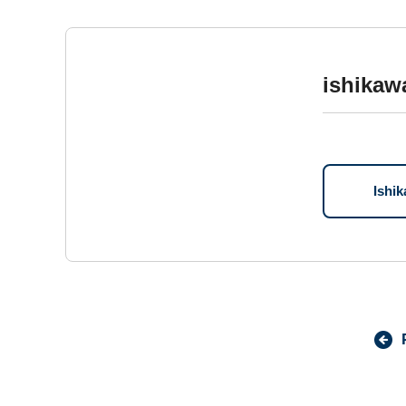
ishika
Ish