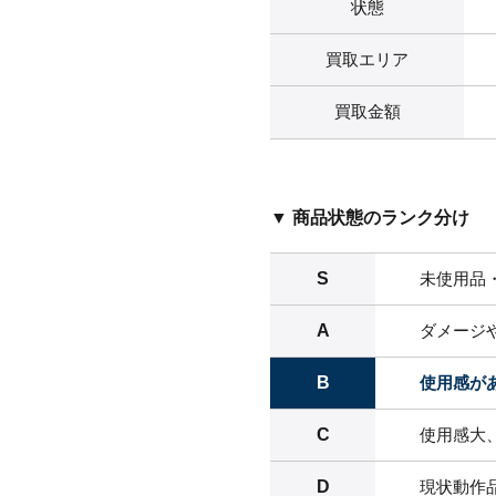
状態
買取エリア
買取金額
▼ 商品状態のランク分け
S
未使用品
A
ダメージ
B
使用感が
C
使用感大
D
現状動作