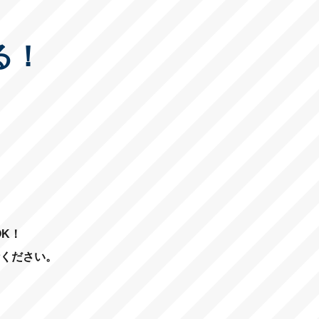
る！
K！
ください。