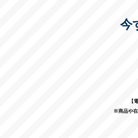
今
【電
※商品や在